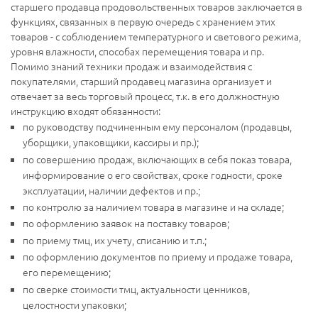
старшего продавца продовольственных товаров заключается в
функциях, связанных в первую очередь с хранением этих
товаров - с соблюдением температурного и светового режима,
уровня влажности, способах перемещения товара и пр.
Помимо знаний техники продаж и взаимодействия с
покупателями, старший продавец магазина организует и
отвечает за весь торговый процесс, т.к. в его должностную
инструкцию входят обязанности:
по руководству подчиненным ему персоналом (продавцы,
уборщики, упаковщики, кассиры и пр.);
по совершению продаж, включающих в себя показ товара,
информирование о его свойствах, сроке годности, сроке
эксплуатации, наличии дефектов и пр.;
по контролю за наличием товара в магазине и на складе;
по оформлению заявок на поставку товаров;
по приему тмц, их учету, списанию и т.п.;
по оформлению документов по приему и продаже товара,
его перемещению;
по сверке стоимости тмц, актуальности ценников,
целостности упаковки;