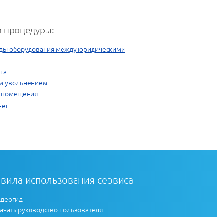
 процедуры:
нды оборудования между юридическими
га
им увольнением
о помещения
нег
вила использования сервиса
деогид
ачать руководство пользователя