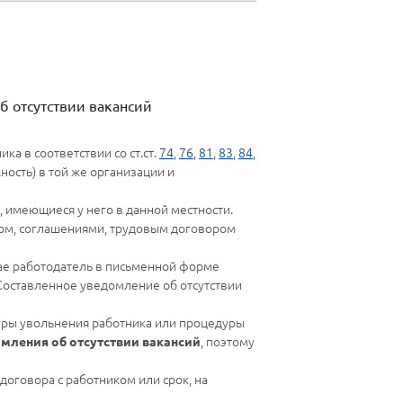
б отсутствии вакансий
а в соответствии со ст.ст.
74
,
76
,
81
,
83
,
84
,
ость) в той же организации и
, имеющиеся у него в данной местности.
ром, соглашениями, трудовым договором
чае работодатель в письменной форме
 Составленное уведомление об отсутствии
уры увольнения работника или процедуры
, поэтому
мления об отсутствии вакансий
договора с работником или срок, на