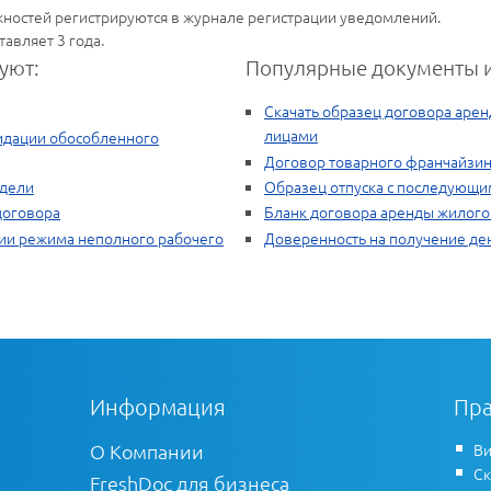
жностей регистрируются в журнале регистрации уведомлений.
авляет 3 года.
уют:
Популярные документы и
Скачать образец договора аре
лицами
идации обособленного
Договор товарного франчайзин
едели
Образец отпуска с последующ
договора
Бланк договора аренды жилог
нии режима неполного рабочего
Доверенность на получение де
Информация
Пра
О Компании
Ви
Ск
FreshDoc для бизнеса