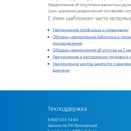
Уведомления об отсутствии вакантных дол
Срок хранения уведомлений составляет сост
С этим шаблоном часто использ
Уведомление профсоюза о ликвидации
Образец уведомления работника о ликв
подразделения
Образец уведомления об отпуске за 2 н
Уведомление о расторжении трудового 
Уведомление центра занятости о введе
времени
Техподдержка
8-800-333-14-84
Звонок по РФ бесплатный
E-mail:
support@freshdoc.ru