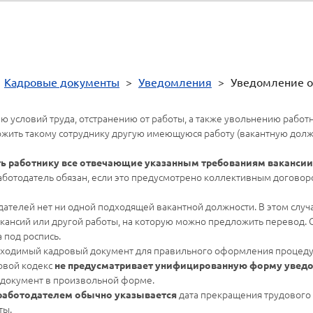
>
Кадровые документы
>
Уведомления
>
Уведомление о
словий труда, отстранению от работы, а также увольнению работник
жить такому сотруднику другую имеющуюся работу (вакантную должн
ть работнику все отвечающие указанным требованиям вакансии
работодатель обязан, если это предусмотрено коллективным догово
дателей нет ни одной подходящей вакантной должности. В этом слу
вакансий или другой работы, на которую можно предложить перевод.
 под роспись.
обходимый кадровый документ для правильного оформления процед
овой кодекс
не предусматривает унифицированную форму уведо
документ в произвольной форме.
дата прекращения трудового 
 работодателем обычно указывается
ты.