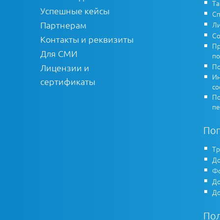
Т
Успешные кейсы
Сп
Партнерам
Ли
Со
Контакты и реквизиты
Пр
Для СМИ
по
По
Лицензии и
Ин
сертификаты
co
По
пе
По
Тр
До
Фо
До
До
По