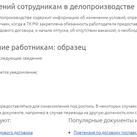
ний сотрудникам в делопроизводстве
лопроизводстве содержит информацию об изменении условий, опре
чаях, когда в ТК РФ закреплена обязанность работодателя предост
вого договора, о начале отпуска, об отсутствии вакансий, о необх
ние работникам: образец
следующие сведения:
яется уведомление;
едоставляться для ознакомления под роспись. В некоторых случаях
в документе, например в случае перевода на другую должность или 
уют:
Популярные документы и
дового договора
Претензия по договору поставк