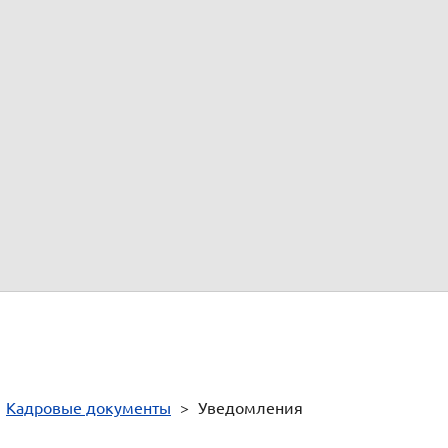
о договора
стность
отника-должника
ть трудовую книжку
ода иностранного работника
 в место пребывания
платы высококвалифицированному специалисту
 договора с иностранным работником
о договора с иностранным работником
>
Кадровые документы
>
Уведомления