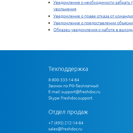
Уведомление о необходимости забрать 
увольнения
Уведомление о праве отказа от команди
Уведомление о предоставлении объясни
Образец уведомления о работе в выход
Техподдержка
8-800-333-14-84
Звонок по РФ бесплатный
E-mail:
support@freshdoc.ru
Skype: freshdoc.support
Отдел продаж
+7 (495) 212-14-84
sales@freshdoc.ru