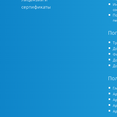
Ин
сертификаты
co
По
пе
По
Тр
До
Фо
До
До
По
Гл
Ар
Ар
Ар
Ар