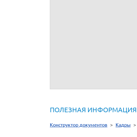
Предложение вакансий
Уведомление о расторжении трудовог
Уведомление об отсутствии вакансий
Уведомление о переводе в другую ме
Уведомление ССП об увольнении раб
Уведомление о необходимости получи
Уведомление о невозможности перев
Уведомление о прибытии иностранца
Уведомление о выплате заработной 
Уведомление о заключении трудового
Уведомление о прекращении трудовог
ПОЛЕЗНАЯ ИНФОРМАЦИЯ
Конструктор документов
>
Кадры