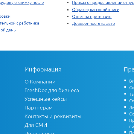
трудовую книжку после
Приказ о предоставлении отпус
Образец кассовой книги
ровки
Ответ на претензию
тельной с работника
Доверенность на авто
ной день
Информация
Пра
О Компании
Ви
Ск
FreshDoc для бизнеса
Т
Успешные кейсы
Сп
Партнерам
Ли
Со
Контакты и реквизиты
Пр
Для СМИ
по
По
Лицензии и