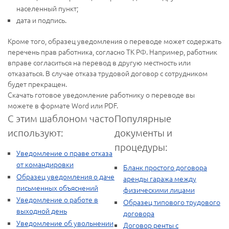
населенный пункт;
дата и подпись.
Кроме того, образец уведомления о переводе может содержать
перечень прав работника, согласно ТК РФ. Например, работник
вправе согласиться на перевод в другую местность или
отказаться. В случае отказа трудовой договор с сотрудником
будет прекращен.
Скачать готовое уведомление работнику о переводе вы
можете в формате Word или PDF.
С этим шаблоном часто
Популярные
используют:
документы и
процедуры:
Уведомление о праве отказа
от командировки
Бланк простого договора
Образец уведомления о даче
аренды гаража между
письменных объяснений
физическими лицами
Уведомление о работе в
Образец типового трудового
выходной день
договора
Уведомление об увольнении
Договор ренты с