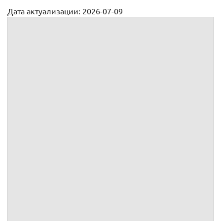
Дата актуализации: 2026-07-09
Уведомление о переводе в другую местность
(наименование работодателя)
(кому: фамилия, имя, отчество, должность с
указанием структурного подразделения)
(адрес работника при отправке по почте)
УВЕДОМЛЕНИЕ
№
Уважаемый
(ая)
!
(фамилия, имя, отчество)
Уведомляю(ем) Вас, что в
соответствии с
(указать документ, в котором