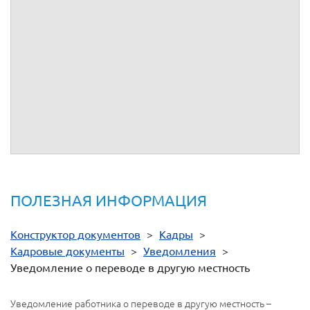
Руководитель
организации
(должность)
(личная
(расшифровка подписи)
подпись)
С уведомлением ознакомлен. Один экземпляр получил
С переводом в другую
местность
(согласен/не
согласен)
"
"
20
(должность)
(личная подпись)
(расшифровка
(дата)
подписи)
ПОЛЕЗНАЯ ИНФОРМАЦИЯ
Конструктор документов
>
Кадры
>
Кадровые документы
>
Уведомления
>
Уведомление о переводе в другую местность
Уведомление работника о переводе в другую местность –