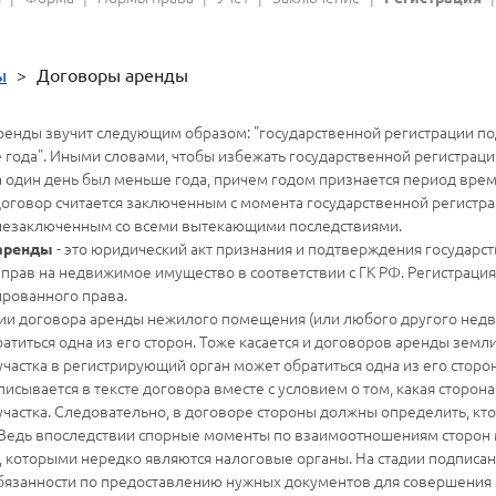
ы
>
Договоры аренды
ренды звучит следующим образом: "государственной регистрации п
 года". Иными словами, чтобы избежать государственной регистраци
на один день был меньше года, причем годом признается период вре
договор считается заключенным с момента государственной регистрац
незаключенным со всеми вытекающими последствиями.
- это юридический акт признания и подтверждения государс
 аренды
прав на недвижимое имущество в соответствии с ГК РФ. Регистраци
ированного права.
ции договора аренды нежилого помещения (или любого другого не
атиться одна из его сторон. Тоже касается и договоров аренды земл
астка в регистрирующий орган может обратиться одна из его сторон.
сывается в тексте договора вместе с условием о том, какая сторона
частка. Следовательно, в договоре стороны должны определить, кто 
Ведь впоследствии спорные моменты по взаимоотношениям сторон м
ц, которыми нередко являются налоговые органы. На стадии подписа
бязанности по предоставлению нужных документов для совершения р