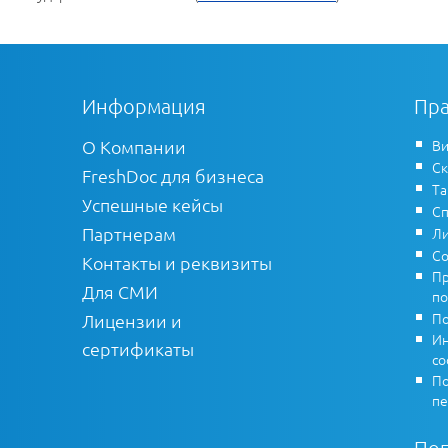
Информация
Пра
О Компании
Ви
Ск
FreshDoc для бизнеса
Т
Успешные кейсы
Сп
Партнерам
Ли
Со
Контакты и реквизиты
Пр
Для СМИ
по
По
Лицензии и
Ин
сертификаты
co
По
пе