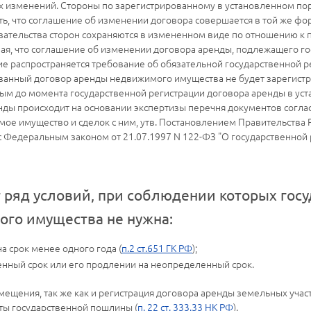
ых изменений. Стороны по зарегистрированному в установленном по
, что соглашение об изменении договора совершается в той же фор
зательства сторон сохраняются в измененном виде по отношению к 
я, что соглашение об изменении договора аренды, подлежащего гос
е распространяется требование об обязательной государственной ре
ванный договор аренды недвижимого имущества не будет зарегистр
ым до момента государственной регистрации договора аренды в ус
енды происходит на основании экспертизы перечня документов согл
мое имущество и сделок с ним, утв. Постановлением Правительства 
с Федеральным законом от 21.07.1997 N 122-ФЗ "О государственной
 ряд условий, при соблюдении которых госу
го имущества не нужна:
а срок менее одного года (
п.2 ст.651 ГК РФ
);
нный срок или его продлении на неопределенный срок.
ещения, так же как и регистрация договора аренды земельных учас
аты государственной пошлины (
п. 22 ст. 333.33 НК РФ
).