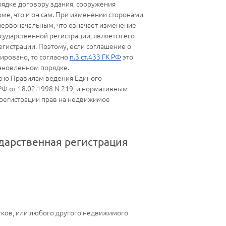
рядке договору здания, сооружения
ме, что и он сам. При изменении сторонами
первоначальным, что означает изменение
ударственной регистрации, является его
гистрации. Поэтому, если соглашение о
ировано, то согласно
п.3 ст.433 ГК РФ
это
тановленном порядке.
асно Правилам ведения Единого
РФ от 18.02.1998 N 219, и нормативным
 регистрации прав на недвижимое
дарственная регистрация
тков, или любого другого недвижимого