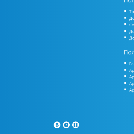
По
Тр
До
Фо
До
До
По
Гл
Ар
Ар
Ар
Ар