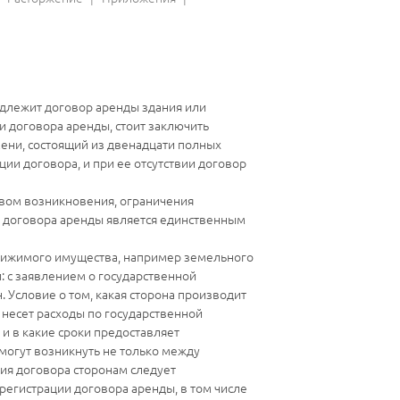
одлежит договор аренды здания или
и договора аренды, стоит заключить
мени, состоящий из двенадцати полных
ии договора, и при ее отсутствии договор
твом возникновения, ограничения
я договора аренды является единственным
движимого имущества, например земельного
и: с заявлением о государственной
 Условие о том, какая сторона производит
 несет расходы по государственной
и в какие сроки предоставляет
огут возникнуть не только между
ния договора сторонам следует
егистрации договора аренды, в том числе