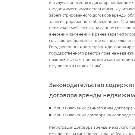
и в случае внесения в договор необходим
(недвижимого имущества) должны учитывать
зарегистрированного договора аренды обя
зарегистрированного обременения. Учитыва
неотъемлемой частью, на данное соглашени
внесении изменений в ранее зарегистриро
соглашение должно считаться незаключенн
Государственная регистрация договора ар
государственного реестра прав на недвижи
правовым актам, принятым в соответствии 
имущество и сделок с ним".
Законодательство содержит
договора аренды недвижимо
при заключении данного вида договора н
при заключении договора на неопределе
Регистрация договора аренды нежилого пом
имущества на срок более года требует упл