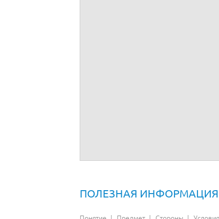
Договоры аренды имущества/оборуд
Договоры аренды недвижимости
Договоры субаренды
Рабочего места
ПОЛЕЗНАЯ ИНФОРМАЦИЯ
Понятие
Предмет
Стороны
Услови