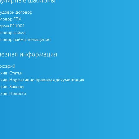
пулярные шаблоны
удовой договор
говор ГПХ
рма Р21001
говор займа
говор найма помещения
лезная информация
оссарий
хив. Статьи
хив. Нормативно-правовая документация
хив. Законы
хив. Новости