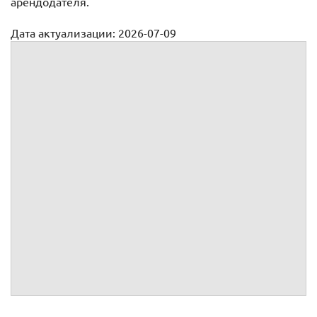
арендодателя.
Дата актуализации: 2026-07-09
Договоры аренды
Договоры аренды имущества/оборудования
Договоры аренды недвижимости
Договоры субаренды
Рабочего места