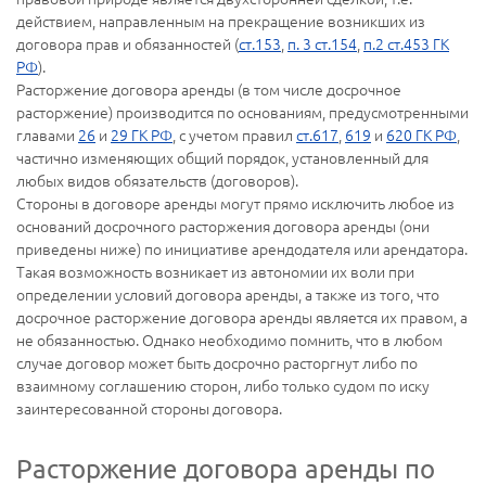
действием, направленным на прекращение возникших из
договора прав и обязанностей (
ст.153
,
п. 3 ст.154
,
п.2 ст.453 ГК
РФ
).
Расторжение договора аренды (в том числе досрочное
расторжение) производится по основаниям, предусмотренными
главами
26
и
29 ГК РФ
, с учетом правил
ст.617
,
619
и
620 ГК РФ
,
частично изменяющих общий порядок, установленный для
любых видов обязательств (договоров).
Стороны в договоре аренды могут прямо исключить любое из
оснований досрочного расторжения договора аренды (они
приведены ниже) по инициативе арендодателя или арендатора.
Такая возможность возникает из автономии их воли при
определении условий договора аренды, а также из того, что
досрочное расторжение договора аренды является их правом, а
не обязанностью. Однако необходимо помнить, что в любом
случае договор может быть досрочно расторгнут либо по
взаимному соглашению сторон, либо только судом по иску
заинтересованной стороны договора.
Расторжение договора аренды по