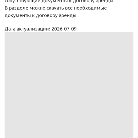
сопутствующие документы к договору аренды.
В разделе можно скачать все необходимые
документы к договору аренды.
Дата актуализации: 2026-07-09
Договоры аренды
Договоры аренды имущества/оборудования
Договоры аренды недвижимости
Договоры субаренды
Рабочего места