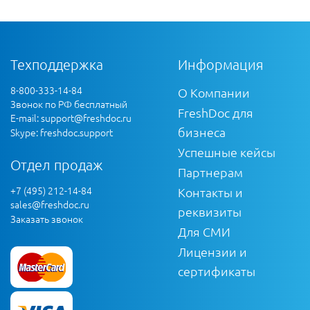
Техподдержка
Информация
8-800-333-14-84
О Компании
Звонок по РФ бесплатный
FreshDoc для
E-mail:
support@freshdoc.ru
бизнеса
Skype: freshdoc.support
Успешные кейсы
Отдел продаж
Партнерам
+7 (495) 212-14-84
Контакты и
sales@freshdoc.ru
реквизиты
Заказать звонок
Для СМИ
Лицензии и
сертификаты