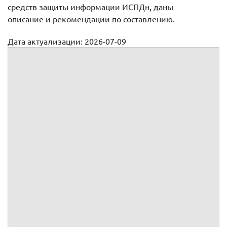
средств защиты информации ИСПДн, даны
описание и рекомендации по составлению.
Дата актуализации: 2026-07-09
Перечень применяемых средств защиты, технической
информации
(Полное наименование оператора)
"УТВЕРЖДЕНО"