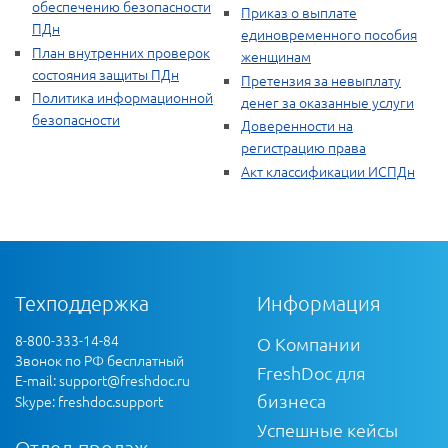
обеспечению безопасности
Приказ о выплате
ПДн
единовременного пособия
План внутренних проверок
женщинам
состояния защиты ПДн
Претензия за невыплату
Политика информационной
денег за оказанные услуги
безопасности
Доверенности на
регистрацию права
Акт классификации ИСПДн
Техподдержка
Информация
8-800-333-14-84
О Компании
Звонок по РФ бесплатный
FreshDoc для
E-mail:
support@freshdoc.ru
бизнеса
Skype: freshdoc.support
Успешные кейсы
Отдел продаж