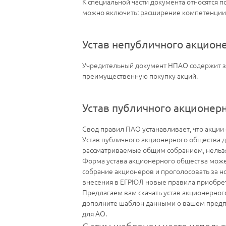
К специальной части документа относятся 
можно включить: расширение компетенции 
Устав непубличного акцион
Учредительный документ НПАО содержит за
преимущественную покупку акций.
Устав публичного акционер
Свод правил ПАО устанавливает, что акции
Устав публичного акционерного общества д
рассматриваемые общим собранием, нельзя
Форма устава акционерного общества может
собрание акционеров и проголосовать за н
внесения в ЕГРЮЛ новые правила приобрет
Предлагаем вам скачать устав акционерного
дополните шаблон данными о вашем предпр
для АО.
С этим шаблоном часто использ