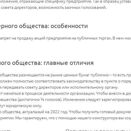
положения, отражающие специфику предприятия. Так в образец устав
совета директоров, возможность заочных голосований.
ерного общества: особенности
прет на продажу акций предприятия на публичных торгах. В нем мо
ного общества: главные отличия
 общества размещаются на рынке ценных бумаг публично – то есть 
олжен полностью соответствовать законодательству в пункте о поря
 передавать совету директоров или исполнительному органу.
 меняться в процессе деятельности организации. Чтобы внести в д
овшества (достаточно ¾ голосов). Изменения следует зарегистрирова
ут юридическую силу.
 общества, актуальный на 2022 год. Чтобы получить готовый докумен
иятии. Мы гарантируем, что с помощью нашего конструктора вы со
уют:
Популярные документы и