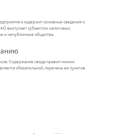
едприятия и содержит основные сведения о
 АО выступает субъектом налоговых,
ые и непубличные общества.
жанию
ников. Содержание свода правил можно
является обязательной, перечень ее пунктов