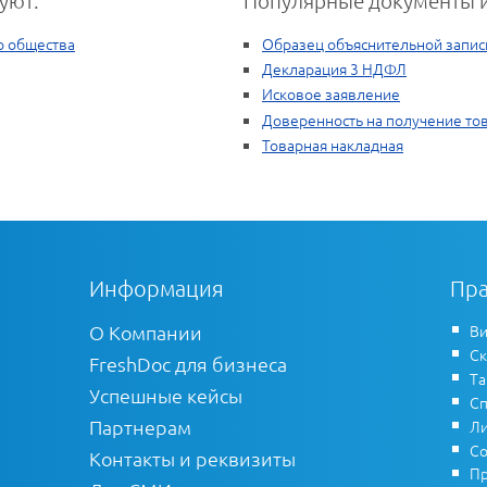
о общества
Образец объяснительной запис
Декларация 3 НДФЛ
Исковое заявление
Доверенность на получение то
Товарная накладная
Информация
Пра
О Компании
Ви
Ск
FreshDoc для бизнеса
Т
Успешные кейсы
Сп
Партнерам
Ли
Со
Контакты и реквизиты
Пр