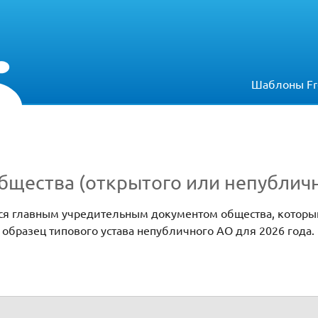
Шаблоны Fr
бщества (открытого или непублич
тся главным учредительным документом общества, которы
 образец типового устава непубличного АО для 2026 года.
о или непубличного)