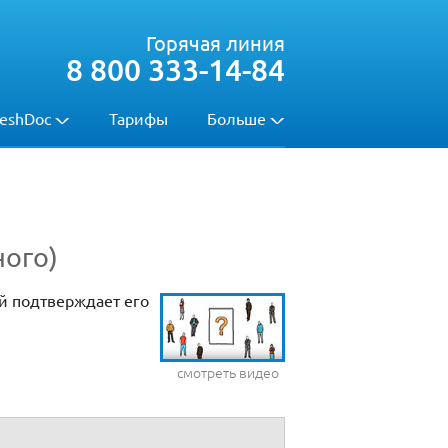
Горячая линия
8 800 333-14-84
eshDoc
Тарифы
Больше
ного)
й подтверждает его
смотреть видео