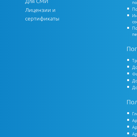
Для СМИ
по
По
Лицензии и
Ин
сертификаты
co
По
пе
По
Тр
До
Фо
До
До
По
Гл
Ар
Ар
Ар