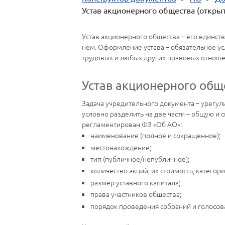
Устав акционерного общества (откры
Устав акционерного общества – его единст
нем. Оформление устава – обязательное ус
трудовых и любых других правовых отноше
Устав акционерного общ
Задача учредительного документа – урегул
условно разделить на две части – общую и 
регламентирован ФЗ «Об АО»:
наименование (полное и сокращенное);
местонахождение;
тип (публичное/непубличное);
количество акций, их стоимость, категори
размер уставного капитала;
права участников общества;
порядок проведения собраний и голосов