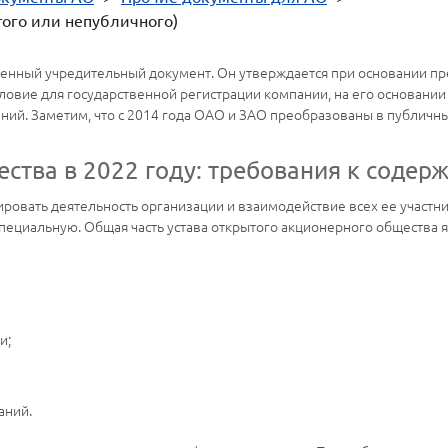
того или непубличного)
венный учредительный документ. Он утверждается при основании пр
ловие для государственной регистрации компании, на его основании
ний. Заметим, что с 2014 года ОАО и ЗАО преобразованы в публичн
ества в 2022 году: требования к содер
ировать деятельность организации и взаимодействие всех ее участ
специальную. Общая часть устава открытого акционерного общества 
и;
аний.