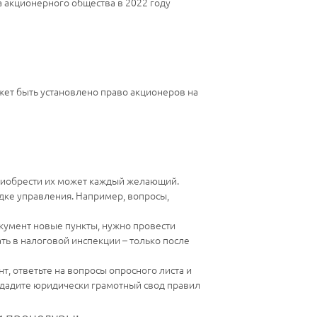
а акционерного общества в 2022 году
жет быть установлено право акционеров на
приобрести их может каждый желающий.
дке управления. Например, вопросы,
окумент новые пункты, нужно провести
ть в налоговой инспекции – только после
т, ответьте на вопросы опросного листа и
здадите юридически грамотный свод правил
 процедуры: