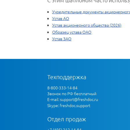
Учредительные документы акционерног
Устав АО
Устав акционерного общества (2026)
Образец устава ОАО
Устав ЗАО
Техподдержка
8-800-333-14-84
Звонок по РФ бесплатный
E-mail:
support@freshdoc.ru
Skype: freshdoc.support
Отдел продаж
+7 (495) 212-14-84