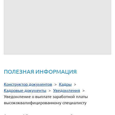
Уведомление подано по доверенности №
от
Паспортные данные лица, представляющего настоящее уве
Фамилия, имя, отчество (при наличии)
Серия:
Номер:
Выдан:
Кем выдан:
ПОЛЕЗНАЯ ИНФОРМАЦИЯ
Конструктор документов
>
Кадры
>
Кадровые документы
>
Уведомления
>
Уведомление о выплате заработной платы
высококвалифицированному специалисту