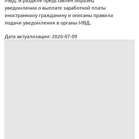
МВД. В разделе представлен образец
уведомления о выплате заработной платы
иностранному гражданину и описаны правила
подачи уведомления в органы МВД.
Дата актуализации: 2026-07-09
Уведомление о выплате заработной платы
высококвалифицированному специалисту
УВЕДОМЛЕНИЕ
об исполнении работодателями и заказчик