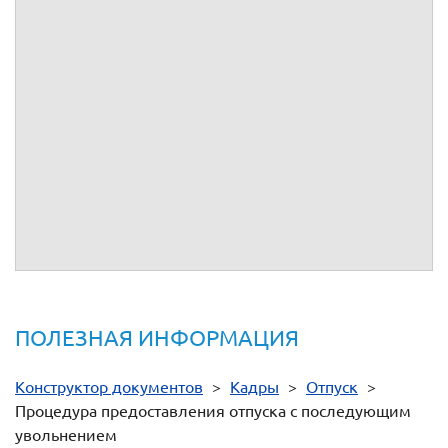
- ст.
84.1
ТК РФ
- ст.
127
ТК РФ
- ст.
140
ТК РФ
- ст.
307
ТК РФ
-
Постановление Госкомстата РФ от 05.01.2004 № 1 "Об
утверждении унифицированных форм первичной учетной
документации по учету труда и его оплаты".
-
Приказ Росархива от 20.12.2019 N 236 "Об утверждении
Перечня типовых управленческих архивных документов,
образующихся в процессе деятельности государственных
органов, органов местного самоуправления и организаций, с
указанием сроков их хранения"
ПОЛЕЗНАЯ ИНФОРМАЦИЯ
Конструктор документов
>
Кадры
>
Отпуск
>
Процедура предоставления отпуска с последующим
увольнением