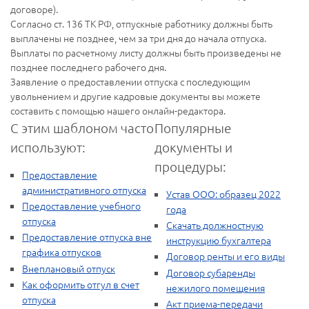
договоре).
Согласно ст. 136 ТК РФ, отпускные работнику должны быть
выплачены не позднее, чем за три дня до начала отпуска.
Выплаты по расчетному листу должны быть произведены не
позднее последнего рабочего дня.
Заявление о предоставлении отпуска с последующим
увольнением и другие кадровые документы вы можете
составить с помощью нашего онлайн-редактора.
С этим шаблоном часто
Популярные
используют:
документы и
процедуры:
Предоставление
административного отпуска
Устав ООО: образец 2022
Предоставление учебного
года
отпуска
Скачать должностную
Предоставление отпуска вне
инструкцию бухгалтера
графика отпусков
Договор ренты и его виды
Внеплановый отпуск
Договор субаренды
Как оформить отгул в счет
нежилого помещения
отпуска
Акт приема-передачи