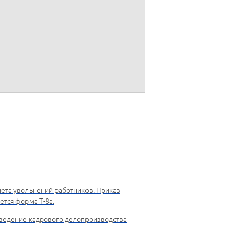
(расшифровка подписи)
ета увольнений работников. Приказ
тся форма Т-8a.
 ведение кадрового делопроизводства