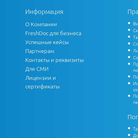
Информация
Пра
О Компании
Ви
Ск
FreshDoc для бизнеса
Т
Успешные кейсы
Сп
Партнерам
Ли
Со
Контакты и реквизиты
Пр
Для СМИ
по
По
Лицензии и
Ин
сертификаты
co
По
пе
По
Тр
До