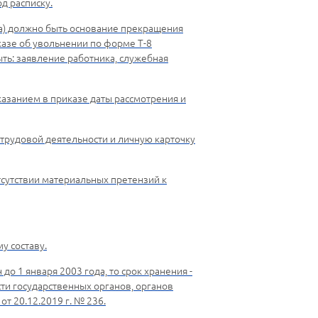
д расписку.
ика) должно быть основание прекращения
казе об увольнении по форме Т-8
ть: заявление работника, служебная
казанием в приказе даты рассмотрения и
о трудовой деятельности и личную карточку
тсутствии материальных претензий к
у составу.
до 1 января 2003 года, то срок хранения -
ти государственных органов, органов
т 20.12.2019 г. № 236.