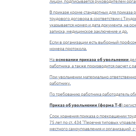
лицом, подписывается руководителем орга
В приказе кроме стандартных для приказа р
трудового договора в соответствии с Труд
указывается номер и дата документа, на о
записка, медицинское заключение и др.
Если в организации есть выборный профсою
номера протокола.
На
дел
основании приказа об увольнении
работника, а также производится расчет с
При увольнении материально ответственног
работнику.
По требованию работника работодатель об
) регис
Приказ об увольнении (форма Т-8
Срок хранения приказа о прекращении трудов
75 лет по ст. 434 "Перечня типовых управ
местного самоуправления и организаций, с 