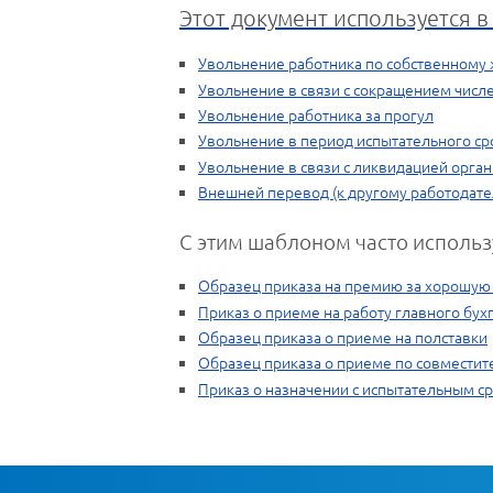
Этот документ используется 
Увольнение работника по собственному
Увольнение в связи с сокращением числ
Увольнение работника за прогул
Увольнение в период испытательного ср
Увольнение в связи с ликвидацией орг
Внешней перевод (к другому работодат
С этим шаблоном часто использ
Образец приказа на премию за хорошую
Приказ о приеме на работу главного бух
Образец приказа о приеме на полставки
Образец приказа о приеме по совместит
Приказ о назначении с испытательным с