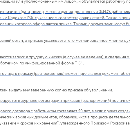
низации или уполномоченным им лицом, и объявляется работнику по
еквизитов (дата, номер, место издания, должность и Ф.И.О. работн
овым Кодексом РФ, с указанием соответствующих статей. Также в при
сновании которого оформляется приказ. Такими документами могут бы
зный орган, в приказе указывается его мотивированное мнение с у
аются записи в трудовую книжку (в случае ее ведения), в сведения 
 работником по унифицированной форме Т-61.
о лица к приказу (распоряжению) может прилагаться документ об о
язан выдать ему заверенную копию приказа об увольнении.
трируется в журнале регистрации приказов (распоряжений) по личном
ого договора с работником составляет 50 лет, а если приказ создан 
ленческих архивных документов, образующихся в процессе деятельнос
указанием сроков их хранения", утвержденного Приказом Росархива о