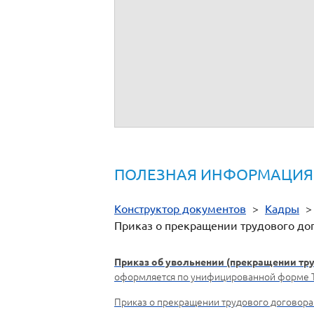
(осн
Основание (документ, номер, дата):
(заяв
Руководитель организации
С приказом (распоряжением) работни
Мотивированное мнение выборного
профсоюзного органа в письменной фо
№
) рассмот
(от
ПОЛЕЗНАЯ ИНФОРМАЦИЯ
Конструктор документов
>
Кадры
Приказ о прекращении трудового дог
Приказ об увольнении (прекращении тр
оформляется по унифицированной форме Т-
Приказ о прекращении трудового договора