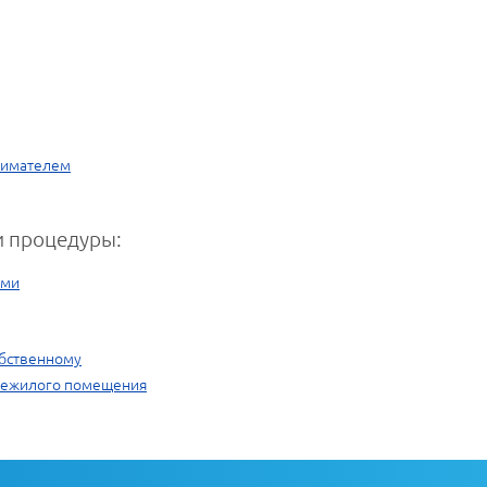
нимателем
 процедуры:
ами
обственному
 нежилого помещения