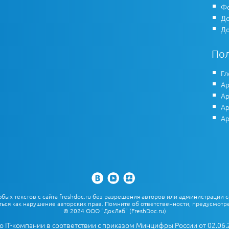
Фо
До
До
По
Гл
Ар
Ар
Ар
Ар
х текстов с сайта freshdoc.ru без разрешения авторов или администрации с
ться как нарушение авторских прав. Помните об ответственности, предусмотре
© 2024 ООО "ДокЛаб" (FreshDoc.ru)
о IT-компании в соответствии с приказом Минцифры России от 02.06.