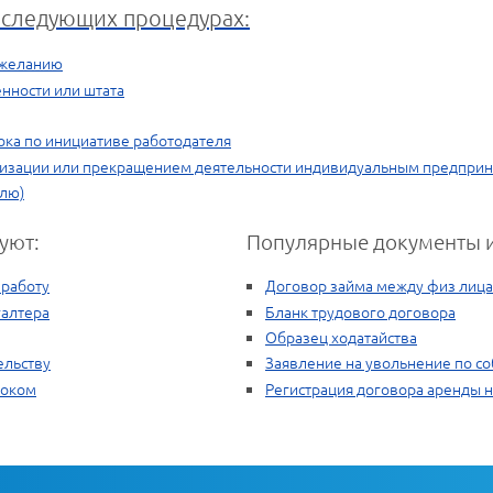
в следующих процедурах:
 желанию
енности или штата
ока по инициативе работодателя
анизации или прекращением деятельности индивидуальным предпри
елю)
уют:
Популярные документы и
 работу
Договор займа между физ лиц
галтера
Бланк трудового договора
Образец ходатайства
ельству
Заявление на увольнение по с
роком
Регистрация договора аренды