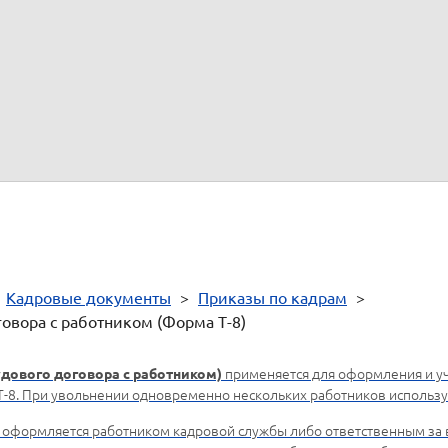
ование прекращения (расторжения) трудового договора (увольнения))
ление работника, служебная записка, медицинское заключение и т.д.)
(должность)
(личная подпись)
к ознакомлен
"
"
20
(личная подпись)
рме
рено
>
Кадровые документы
>
Приказы по кадрам
>
овора с работником (Форма Т-8)
применяется для оформления и уч
удового договора с работником)
8. При увольнении одновременно нескольких работников используе
 оформляется работником кадровой службы либо ответственным за