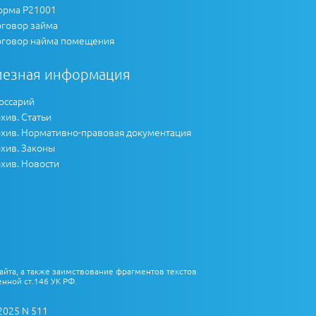
рма Р21001
говор займа
говор найма помещения
лезная информация
оссарий
хив. Статьи
хив. Нормативно-правовая документация
хив. Законы
хив. Новости
айта, а также заимствование фрагментов текстов
нной ст.146 УК РФ.
2025 N 511