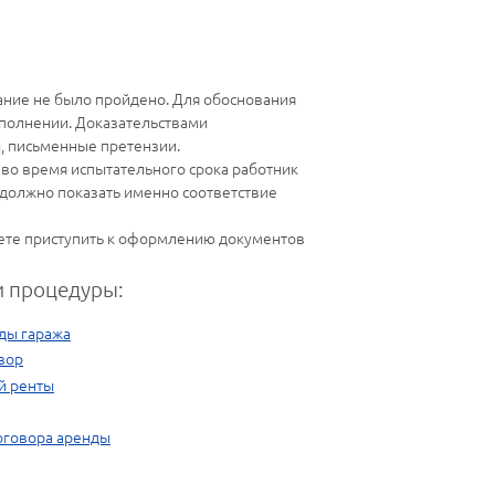
тание не было пройдено. Для обоснования
сполнении. Доказательствами
, письменные претензии.
во время испытательного срока работник
 должно показать именно соответствие
жете приступить к оформлению документов
 процедуры:
ды гаража
вор
й ренты
договора аренды