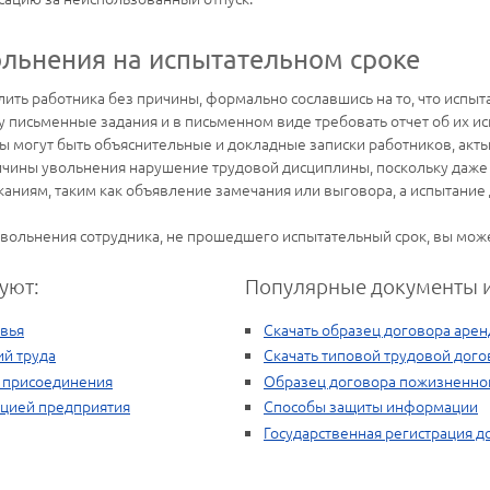
льнения на испытательном сроке
ить работника без причины, формально сославшись на то, что испы
 письменные задания и в письменном виде требовать отчет об их и
 могут быть объяснительные и докладные записки работников, акты
ичины увольнения нарушение трудовой дисциплины, поскольку даже 
аниям, таким как объявление замечания или выговора, а испытание
вольнения сотрудника, не прошедшего испытательный срок, вы мо
уют:
Популярные документы и
овья
Скачать образец договора арен
ий труда
Скачать типовой трудовой дого
 присоединения
Образец договора пожизненно
ацией предприятия
Способы защиты информации
Государственная регистрация 