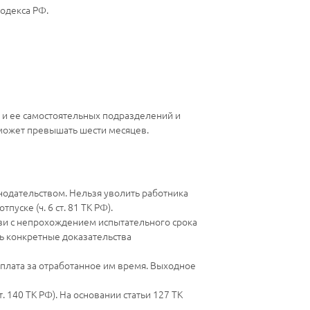
одекса РФ.
и и ее самостоятельных подразделений и
 может превышать шести месяцев.
нодательством. Нельзя уволить работника
ске (ч. 6 ст. 81 ТК РФ).
язи с непрохождением испытательного срока
ь конкретные доказательства
 плата за отработанное им время. Выходное
 140 ТК РФ). На основании статьи 127 ТК