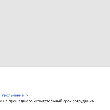
цедуры.
о телефону 8 800 333 14 84
01.2004 № 1 "Об утверждении унифицированных форм первичной уч
6 "Об утверждении Перечня типовых управленческих архивных док
 органов местного самоуправления и организаций, с указанием срок
>
Увольнение
>
ю не прошедшего испытательный срок сотрудника