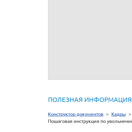
Задайте свой вопрос в обсуждении про
Либо обращайтесь в службу поддержки п
Нормативная документация
- ст.
394
ТК РФ
- ч.
1
ст. 71 ТК РФ
- ст.
269
ТК РФ
- ст.
307
ТК РФ
-
Постановление Госкомстата РФ от 05.
оплаты"
-
Приказ Росархива от 20.12.2019 N 23
деятельности государственных органов,
ПОЛЕЗНАЯ ИНФОРМАЦИЯ
Конструктор документов
>
Кадры
Пошаговая инструкция по увольнени