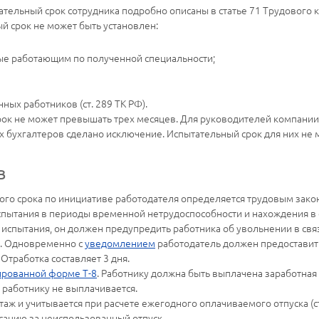
ельный срок сотрудника подробно описаны в статье 71 Трудового к
ый срок не может быть установлен:
ые работающим по полученной специальности;
ных работников (ст. 289 ТК РФ).
срок не может превышать трех месяцев. Для руководителей компани
ых бухгалтеров сделано исключение. Испытательный срок для них не
в
ого срока по инициативе работодателя определяется трудовым зако
пытания в периоды временной нетрудоспособности и нахождения в отпу
 испытания, он должен предупредить работника об увольнении в св
ия. Одновременно с
уведомлением
работодатель должен предоставит
Отработка составляет 3 дня.
рованной форме Т-8
. Работнику должна быть выплачена заработная
 работнику не выплачивается.
аж и учитывается при расчете ежегодного оплачиваемого отпуска (ст.
сацию за неиспользованный отпуск.