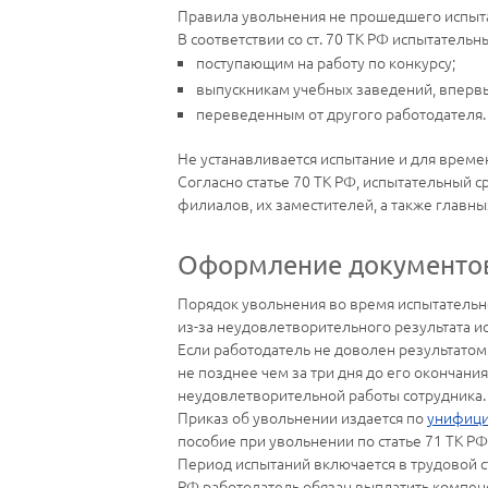
Правила увольнения не прошедшего испытат
В соответствии со ст. 70 ТК РФ испытательн
поступающим на работу по конкурсу;
выпускникам учебных заведений, вперв
переведенным от другого работодателя.
Не устанавливается испытание и для времен
Согласно статье 70 ТК РФ, испытательный 
филиалов, их заместителей, а также главн
Оформление документо
Порядок увольнения во время испытательн
из-за неудовлетворительного результата ис
Если работодатель не доволен результатом
не позднее чем за три дня до его окончан
неудовлетворительной работы сотрудника. 
Приказ об увольнении издается по
унифици
пособие при увольнении по статье 71 ТК РФ
Период испытаний включается в трудовой ст
РФ работодатель обязан выплатить компен