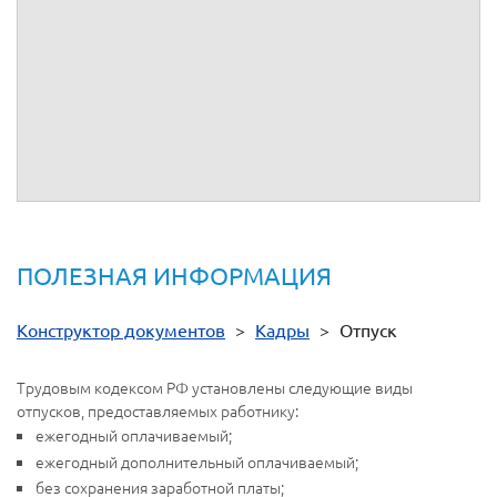
Предоставление ежегодного основного оплачиваемого
отпуска в сроки, предусмотренные графиком отпусков
Предоставление отпуска с последующим увольнением
Замена отпуска компенсацией
Предоставление отпуска без сохранения заработной
платы
ПОЛЕЗНАЯ ИНФОРМАЦИЯ
Конструктор документов
>
Кадры
>
Отпуск
Трудовым кодексом РФ установлены следующие виды
отпусков, предоставляемых работнику:
ежегодный оплачиваемый;
ежегодный дополнительный оплачиваемый;
без сохранения заработной платы;