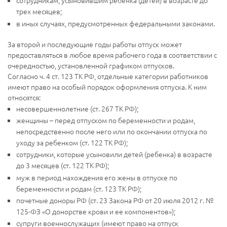
сотрудникам, усыновившим ребенка (детей) в возрасте до
трех месяцев;
в иных случаях, предусмотренных федеральными законами.
За второй и последующие годы работы отпуск может
предоставляться в любое время рабочего года в соответствии с
очередностью, установленной графиком отпусков.
Согласно ч. 4 ст. 123 ТК РФ, отдельные категории работников
имеют право на особый порядок оформления отпуска. К ним
относятся:
несовершеннолетние (ст. 267 ТК РФ);
женщины – перед отпуском по беременности и родам,
непосредственно после него или по окончании отпуска по
уходу за ребенком (ст. 122 ТК РФ);
сотрудники, которые усыновили детей (ребенка) в возрасте
до 3 месяцев (ст. 122 ТК РФ);
муж в период нахождения его жены в отпуске по
беременности и родам (ст. 123 ТК РФ);
почетные доноры РФ (ст. 23 Закона РФ от 20 июля 2012 г. №
125-ФЗ «О донорстве крови и ее компонентов»);
супруги военнослужащих (имеют право на отпуск