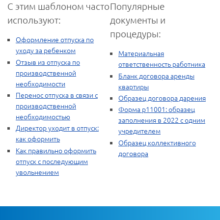
С этим шаблоном часто
Популярные
используют:
документы и
процедуры:
Оформление отпуска по
уходу за ребенком
Материальная
Отзыв из отпуска по
ответственность работника
производственной
Бланк договора аренды
необходимости
квартиры
Перенос отпуска в связи с
Образец договора дарения
производственной
Форма р11001: образец
необходимостью
заполнения в 2022 с одним
Директор уходит в отпуск:
учредителем
как оформить
Образец коллективного
Как правильно оформить
договора
отпуск с последующим
увольнением