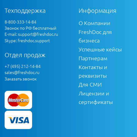
Техподдержка
Информация
8-800-333-14-84
О Компании
Звонок по РФ бесплатный
FreshDoc для
E-mail:
support@freshdoc.ru
бизнеса
Skype: freshdoc.support
Успешные кейсы
Отдел продаж
Партнерам
+7 (495) 212-14-84
Контакты и
sales@freshdoc.ru
реквизиты
Заказать звонок
Для СМИ
Лицензии и
сертификаты