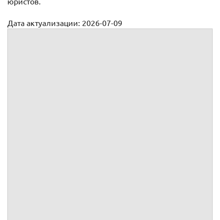
юристов.
Дата актуализации: 2026-07-09
Должностная инструкция для специалистов юрид.отдела
Приложение №
к трудовому договору №
от
заключенному между
и
УТВЕРЖДАЮ:
__________
Должностная инструкция
1.
Общие положения