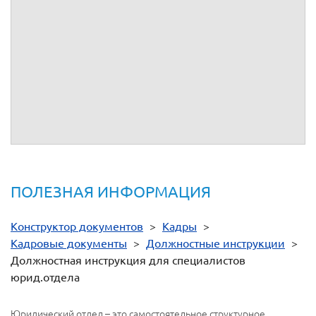
- правила и нормы охраны труда.
Согласовано:
-
С должностной
инструкцией
ознакомлен(а)
(расшифровка
(подпись)
подписи)
Дата:
ПОЛЕЗНАЯ ИНФОРМАЦИЯ
Конструктор документов
>
Кадры
>
Кадровые документы
>
Должностные инструкции
>
Должностная инструкция для специалистов
юрид.отдела
Юридический отдел – это самостоятельное структурное