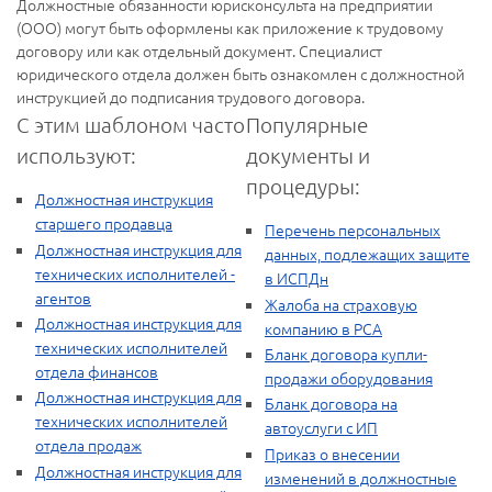
Должностные обязанности юрисконсульта на предприятии
(ООО) могут быть оформлены как приложение к трудовому
договору или как отдельный документ. Специалист
юридического отдела должен быть ознакомлен с должностной
инструкцией до подписания трудового договора.
С этим шаблоном часто
Популярные
используют:
документы и
процедуры:
Должностная инструкция
старшего продавца
Перечень персональных
Должностная инструкция для
данных, подлежащих защите
технических исполнителей -
в ИСПДн
агентов
Жалоба на страховую
Должностная инструкция для
компанию в РСА
технических исполнителей
Бланк договора купли-
отдела финансов
продажи оборудования
Должностная инструкция для
Бланк договора на
технических исполнителей
автоуслуги с ИП
отдела продаж
Приказ о внесении
Должностная инструкция для
изменений в должностные