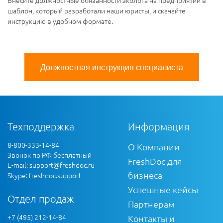
шаблон, который разработали наши юристы, и скачайте
инструкцию в удобном формате.
Должностная инструкция специалиста
Техподдержка
Информация
8-800-333-14-84
О Компании
Звонок по РФ бесплатный
FreshDoc для
E-mail:
support@freshdoc.ru
бизнеса
Skype: freshdoc.support
Успешные кейсы
Отдел продаж
Партнерам
+7 (495) 212-14-84
Контакты и