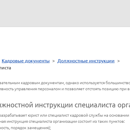
(а)
(подпись)
(расшифровка подписи)
>
Кадровые документы
>
Должностные инструкции
>
листа
бязательным кадровым документам, однако используется большинств
вность управления персоналом и позволяет отстоять позицию при 
жностной инструкции специалиста ор
азрабатывает юрист или специалист кадровой службы на основании 
я инструкция специалиста организации состоит из таких пунктов:
ость, порядок замещения);