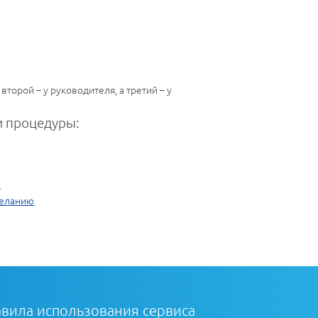
торой – у руководителя, а третий – у
 процедуры:
и
желанию
вила использования сервиса