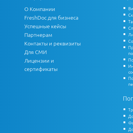
О Компании
Ви
Ск
FreshDoc для бизнеса
Т
Успешные кейсы
Сп
Партнерам
Ли
Со
Контакты и реквизиты
Пр
Для СМИ
по
По
Лицензии и
Ин
сертификаты
co
По
пе
По
Тр
До
Фо
До