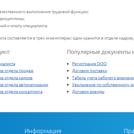
ачественного выполнения трудовой функции;
 дисциплины;
ий и опыту специалиста.
 составляется в трех экземплярах: один хранится в отделе кадров, в
уют:
Популярные документы и
циалиста
Регистрация ООО
ов отдела продаж
Договор поставки
ов отдела кадров
Табель учета рабочего времен
ов отдела автоматизации
Увольнение по собственному 
ов отдела консалтинга
Договор аренды
Информация
Пра