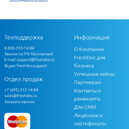
Техподдержка
Информация
8-800-333-14-84
О Компании
Звонок по РФ бесплатный
FreshDoc для
E-mail:
support@freshdoc.ru
бизнеса
Skype: freshdoc.support
Успешные кейсы
Отдел продаж
Партнерам
+7 (495) 212-14-84
Контакты и
sales@freshdoc.ru
реквизиты
Заказать звонок
Для СМИ
Лицензии и
сертификаты