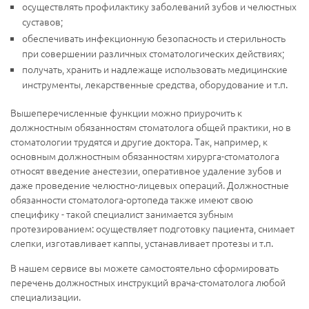
осуществлять профилактику заболеваний зубов и челюстных
суставов;
обеспечивать инфекционную безопасность и стерильность
при совершении различных стоматологических действиях;
получать, хранить и надлежаще использовать медицинские
инструменты, лекарственные средства, оборудование и т.п.
Вышеперечисленные функции можно приурочить к
должностным обязанностям стоматолога общей практики, но в
стоматологии трудятся и другие доктора. Так, например, к
основным должностным обязанностям хирурга-стоматолога
относят введение анестезии, оперативное удаление зубов и
даже проведение челюстно-лицевых операций. Должностные
обязанности стоматолога-ортопеда также имеют свою
специфику - такой специалист занимается зубным
протезированием: осуществляет подготовку пациента, снимает
слепки, изготавливает каппы, устанавливает протезы и т.п.
В нашем сервисе вы можете самостоятельно сформировать
перечень должностных инструкций врача-стоматолога любой
специализации.