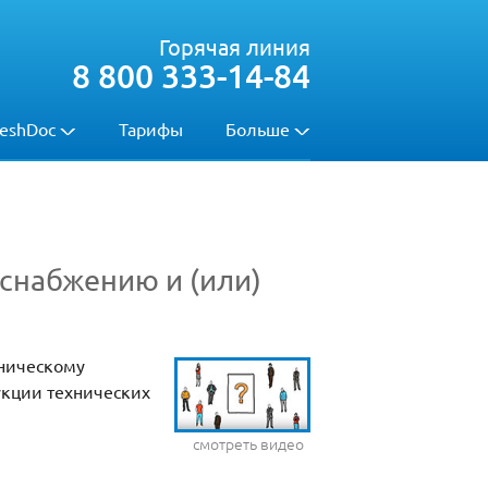
Горячая линия
8 800 333-14-84
eshDoc
Тарифы
Больше
снабжению и (или)
хническому
укции технических
смотреть видео