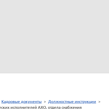
обы их устранения;
тва электромонтажных работ;
онту и обслуживанию электроустройств и оборудования;
астей и электроэнергии;
, телемеханики;
ки безопасности и противопожарной защиты;
ядка,
(а)
(подпись)
(расшифровка подписи)
>
Кадровые документы
>
Должностные инструкции
>
еских исполнителей АХО, отдела снабжения