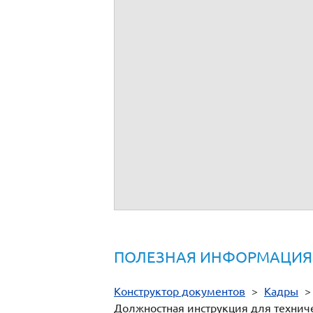
- характерные виды повреждений и спос
- организацию и технологию производс
- передовой опыт по эксплуатации, рем
- нормы расхода материалов, запасных ч
- основы электротехники, радиотехники
- правила и нормы охраны труда, техни
- основы трудового законодательства;
- правила внутреннего трудового распор
Согласовано:
С должностной инструкцией ознакомлен
ПОЛЕЗНАЯ ИНФОРМАЦИЯ
Конструктор документов
>
Кадры
Должностная инструкция для технич