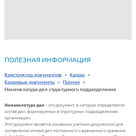
(должность)
(личная
(расшифровка подписи)
(дата)
подпись)
СОГЛАСОВАНО
Протокол ЭК структурного подразделения
от
№
(должность)
(личная
(расшифровка подписи)
(дата)
подпись)
ПОЛЕЗНАЯ ИНФОРМАЦИЯ
Конструктор документов
>
Кадры
>
Кадровые документы
>
Прочие
>
Номенклатура дел структурного подразделения
– это документ, в котором определяется
Номенклатура дел
состав дел, формируемых в структурных подразделениях
организации.
Этот документ является основным учетным документом для
составления описей дел постоянного и временного хранения