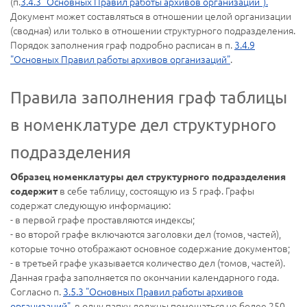
(п.
3.4.3 "Основных Правил работы архивов организаций").
Документ может составляться в отношении целой организации
(сводная) или только в отношении структурного подразделения.
Порядок заполнения граф подробно расписан в п.
3.4.9
"Основных Правил работы архивов организаций"
.
Правила заполнения граф таблицы
в номенклатуре дел структурного
подразделения
Образец номенклатуры дел структурного подразделения
в себе таблицу, состоящую из 5 граф. Графы
содержит
содержат следующую информацию:
- в первой графе проставляются индексы;
- во второй графе включаются заголовки дел (томов, частей),
которые точно отображают основное содержание документов;
- в третьей графе указывается количество дел (томов, частей).
Данная графа заполняется по окончании календарного года.
Согласно п.
3.5.3 "Основных Правил работы архивов
организаций"
, в одну папку должны помещаться не более 250