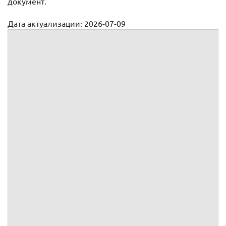
документ.
Дата актуализации: 2026-07-09
Номенклатура дел структурного подразделения
НОМЕНКЛАТУРА ДЕЛ
№
на
год
Индекс
Заголовок дела
Кол-
Срок
Примечание
дела
во ед.
хранения
хр.
и №
статьи
по
перечню
1
2
3
4
5