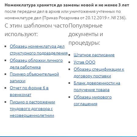
Номенклатура хранится до замены новой и не менее 3 лет
после передачи дел в архив или уничтожения учтенных по
номенклатуре дел (Приказ Росархива от 20.12.2019 г. № 236).
С этим шаблоном часто
Популярные
используют:
документы и
процедуры:
Образец номенклатура дел
структурного подразделения
Штатное расписание
Образец обложки личного
Устав ООО
дела работника
Образец спецификации к
Пример объяснительной
договору поставки
записки
Бланк доверенности на
Отчет по форме 6 в
получение товара
военкомат
Образец мирового
Письмо о расторжении
соглашения
трудового договора с
несовершеннолетним