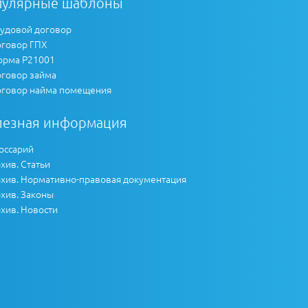
пулярные шаблоны
удовой договор
говор ГПХ
рма Р21001
говор займа
говор найма помещения
лезная информация
оссарий
хив. Статьи
хив. Нормативно-правовая документация
хив. Законы
хив. Новости