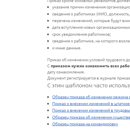
Приказ кроме основных реквизитов долже
указание причин изменения организацио
сведения о работниках (ФИО, должность,
перечень изменений, которые будут вно
дата вступления новых организационных 
срок уведомления работников;
сведения о работнике, на которого возл
и иные данные.
Приказ об изменении условий трудового д
С
приказом нужно ознакомить всех раб
дату ознакомления.
Документ регистрируется в журнале приказ
С этим шаблоном часто использ
Образец приказа об изменении режима 
Приказ о внесении изменений в штатное
Приказ о внесении изменений в трудовы
Образец приказа об изменении существе
Образец приказа на командировку