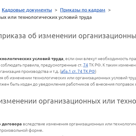
>
Кадровые документы
>
Приказы по кадрам
>
ых или технологических условий труда
приказа об изменении организационны
, если они влекут необходимость п
хнологических условий труда
 соблюдать правила, предусмотренные ст.
74
ТК РФ. К таким изменен
анизация производства и т.д. (
абз.1 ст. 74 ТК РФ
)
ия об изменении технологических или организационных условий тру
лжен быть издан до уведомления работников об внесения поправок 
изменении организационных или техно
вследствие изменения организационных или технологиче
о договора
 произвольной форме.