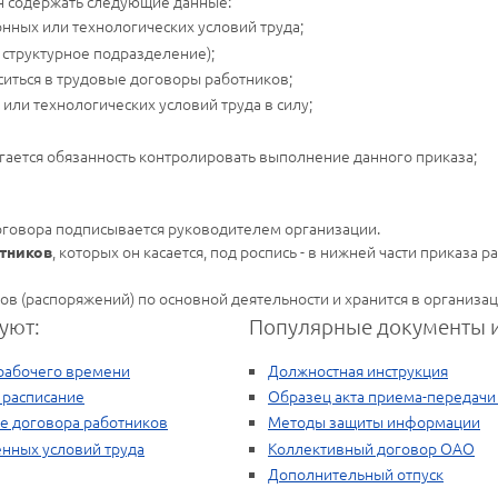
н содержать следующие данные:
нных или технологических условий труда;
 структурное подразделение);
ситься в трудовые договоры работников;
или технологических условий труда в силу;
агается обязанность контролировать выполнение данного приказа;
оговора подписывается руководителем организации.
, которых он касается, под роспись - в нижней части приказа 
отников
ов (распоряжений) по основной деятельности и хранится в организац
уют:
Популярные документы и
рабочего времени
Должностная инструкция
 расписание
Образец акта приема-передачи
е договора работников
Методы защиты информации
нных условий труда
Коллективный договор ОАО
Дополнительный отпуск