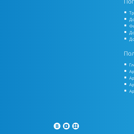
По
Тр
До
Фо
До
До
По
Гл
Ар
Ар
Ар
Ар