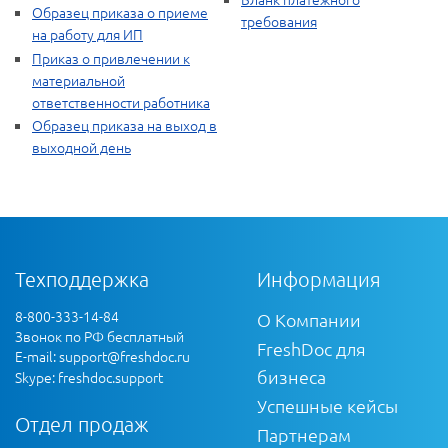
Образец приказа о приеме
требования
на работу для ИП
Приказ о привлечении к
материальной
ответственности работника
Образец приказа на выход в
выходной день
Техподдержка
Информация
8-800-333-14-84
О Компании
Звонок по РФ бесплатный
FreshDoc для
E-mail:
support@freshdoc.ru
бизнеса
Skype: freshdoc.support
Успешные кейсы
Отдел продаж
Партнерам