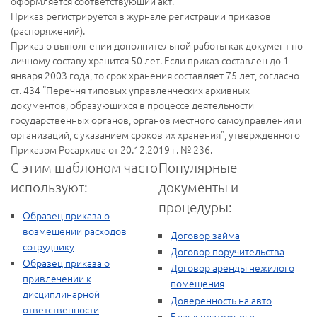
оформляется соответствующий акт.
Приказ регистрируется в журнале регистрации приказов
(распоряжений).
Приказ о выполнении дополнительной работы как документ по
личному составу хранится 50 лет. Если приказ составлен до 1
января 2003 года, то срок хранения составляет 75 лет, согласно
ст. 434 "Перечня типовых управленческих архивных
документов, образующихся в процессе деятельности
государственных органов, органов местного самоуправления и
организаций, с указанием сроков их хранения", утвержденного
Приказом Росархива от 20.12.2019 г. № 236.
С этим шаблоном часто
Популярные
используют:
документы и
процедуры:
Образец приказа о
возмещении расходов
Договор займа
сотруднику
Договор поручительства
Образец приказа о
Договор аренды нежилого
привлечении к
помещения
дисциплинарной
Доверенность на авто
ответственности
Бланк платежного