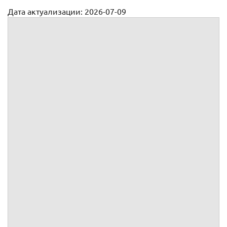
Дата актуализации: 2026-07-09
Приказ о поручении дополнительной работы
(наименование организации)
Приказ
№
В связи с:
(основание для поручения работы)
в соответствии со ст. 60.2, ст. 151 Трудового кодекса РФ
П Р И К А З Ы В А Ю :
Табельный
номер
(фамилия, имя, отчество)