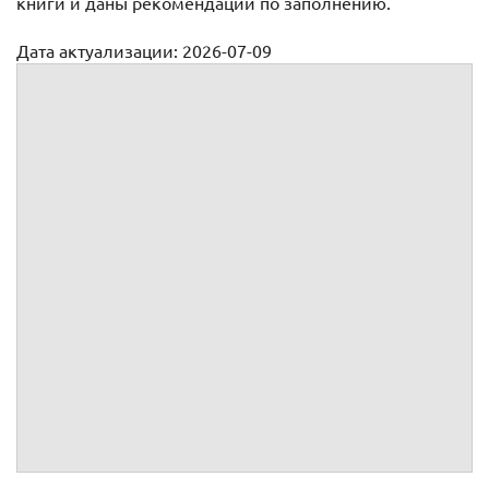
книги и даны рекомендации по заполнению.
Дата актуализации: 2026-07-09
Книга по учету бланков трудовых книжек
ПРИХОДНО-РАСХОДНАЯ 
ПО УЧЕТУ БЛАНКОВ ТРУДОВО
ВКЛАДЫШЕЙ К НИ
Дата
Приход
От кого
Основание
Количество
получено
(наименование
месяц
№
число
трудовых
Сумм
год
или кому
документа, №
вкладышей
книжек
(руб.)
отпущено
и дата)
(серия и
(серия и
номер)
номер)
1
2
3
4
5
6
7
8
9
№
от