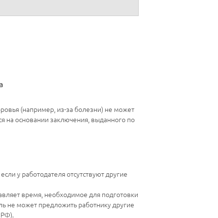
ов их хранения"
а
доровья (например, из-за болезни) не может
я на основании заключения, выданного по
если у работодателя отсутствуют другие
тавляет время, необходимое для подготовки
ель не может предложить работнику другие
 РФ).