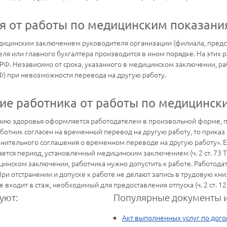
я от работы по медицинским показани
едицинским заключением руководителя организации (филиала, пред
еля или главного бухгалтера производится в ином порядке. На этих
ТК РФ. Независимо от срока, указанного в медицинском заключении, р
 РФ) при невозможности перевода на другую работу.
ие работника от работы по медицинск
оянию здоровья оформляется работодателем в произвольной форме
аботник согласен на временный перевод на другую работу, то прика
лнительного соглашения о временном переводе на другую работу». Ес
ается период, установленный медицинским заключением (ч. 2 ст. 73 Т
инском заключении, работника нужно допустить к работе. Работодат
ри отстранении и допуске к работе не делают запись в трудовую кни
 входит в стаж, необходимый для предоставления отпуска (ч. 2 ст. 12
уют:
Популярные документы и
Акт выполненных услуг по дого