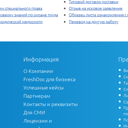
Типовой договор поставки
ем специального права
Отзыв на исковое заявление
оверку знаний по охране труда
Образец листа ознакомления с
риодический медосмотр
Перевод на другую работу
Информация
Пра
О Компании
Ви
Ск
FreshDoc для бизнеса
Т
Успешные кейсы
Сп
Партнерам
Ли
Со
Контакты и реквизиты
Пр
Для СМИ
по
По
Лицензии и
Ин