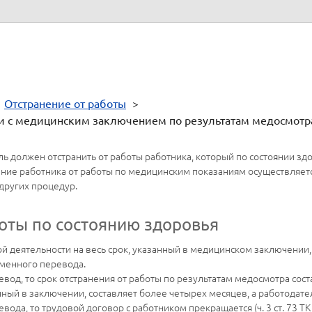
 органов местного самоуправления и организаций, с указанием срок
>
Отстранение от работы
>
вии с медицинским заключением по результатам медосмотр
атель должен отстранить от работы работника, который по состоянии з
ние работника от работы по медицинским показаниям осуществляетс
других процедур.
боты по состоянию здоровья
й деятельности на весь срок, указанный в медицинском заключении, 
еменного перевода.
евод, то срок отстранения от работы по результатам медосмотра сос
анный в заключении, составляет более четырех месяцев, а работодат
вода, то трудовой договор с работником прекращается (ч. 3 ст. 73 ТК