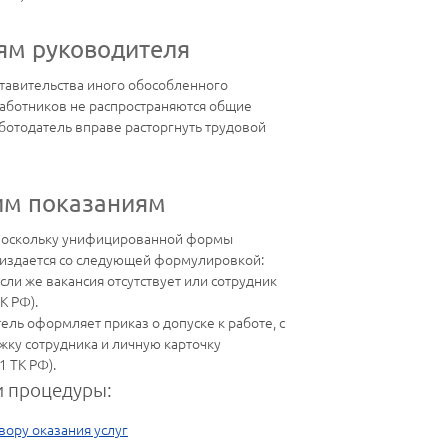
ям руководителя
ставительства иного обособленного
 работников не распространяются общие
аботодатель вправе расторгнуть трудовой
им показаниям
, поскольку унифицированной формы
з издается со следующей формулировкой:
ли же вакансия отсутствует или сотрудник
К РФ).
ель оформляет приказ о допуске к работе, с
жку сотрудника и личную карточку
1 ТК РФ).
 процедуры:
вору оказания услуг