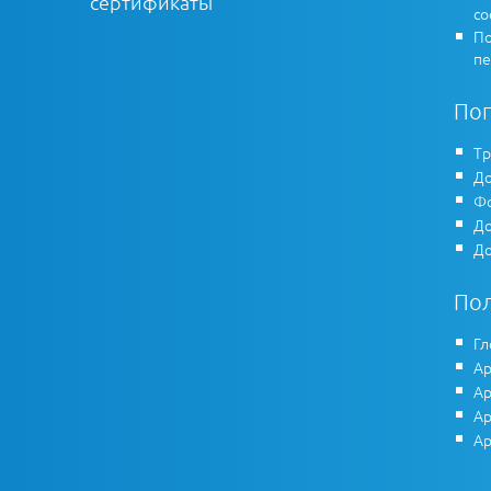
сертификаты
co
По
пе
По
Тр
До
Фо
До
До
По
Гл
Ар
Ар
Ар
Ар