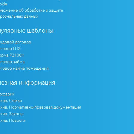
okie
ложение об обработке и защите
рсональных данных
пулярные шаблоны
удовой договор
говор ГПХ
рма Р21001
говор займа
говор найма помещения
лезная информация
оссарий
хив. Статьи
хив. Нормативно-правовая документация
хив. Законы
хив. Новости