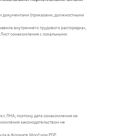
и документами (приказами, должностными
авила внутреннего трудового распорядка»,
 Лист ознакомления с локальными
я с ЛНА, поэтому дата ознакомления не
накомления законодательством не
уда в формате Word или PDF.