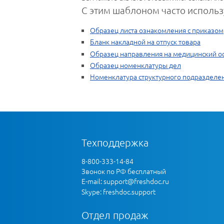
С этим шаблоном часто использ
Образец листа ознакомления с приказом
Бланк накладной на отпуск товара
Образец направления на медицинский ос
Образец номенклатуры дел
Номенклатура структурного подразделе
Техподдержка
8-800-333-14-84
Звонок по РФ бесплатный
E-mail:
support@freshdoc.ru
Skype: freshdoc.support
Отдел продаж