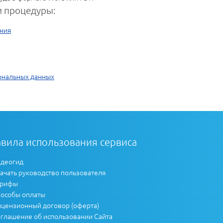
 процедуры:
ния
ональных данных
вила использования сервиса
деогид
ачать руководство пользователя
арифы
особы оплаты
цензионный договор (оферта)
глашение об использовании Сайта