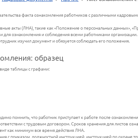
зательства факта ознакомления работников с различными кадровым
ые акты (ЛНА), такие как «Положение о персональных данных», «Пр
ми для ознакомления и соблюдения всеми работниками организации.
трудник изучил документ и обязуется соблюдать его положения.
комления: образец
виде таблицы с графами:
имо помнить, что работник приступает к работе после ознакомлени
оответствии с трудовым договором. Сроков хранения для листов оз
ент как минимум все время действия ЛНА.
ния с приказом, должностной инструкцией, инструкцией по охране тр