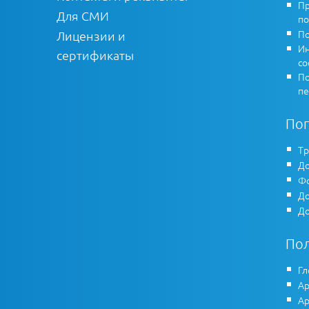
Пр
Для СМИ
по
По
Лицензии и
Ин
сертификаты
co
По
пе
По
Тр
До
Фо
До
До
По
Гл
Ар
Ар