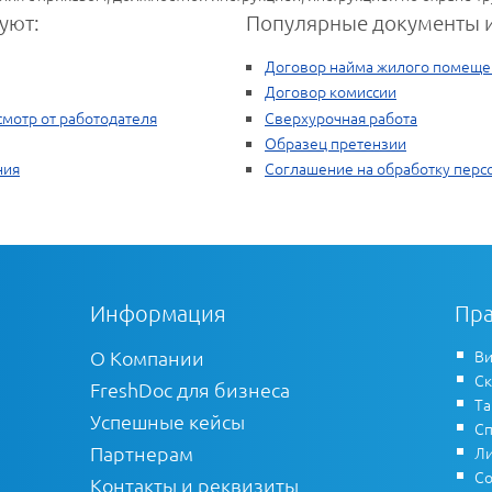
уют:
Популярные документы и
Договор найма жилого помеще
Договор комиссии
мотр от работодателя
Сверхурочная работа
Образец претензии
ния
Соглашение на обработку перс
Информация
Пра
О Компании
Ви
Ск
FreshDoc для бизнеса
Т
Успешные кейсы
Сп
Партнерам
Ли
Со
Контакты и реквизиты