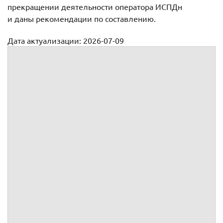
прекращении деятельности оператора ИСПДн
и даны рекомендации по составлению.
Дата актуализации: 2026-07-09
Информационное письмо о прекращении деятельности
оператора ИСПДн
Индивидуальный предприниматель
(Полное наименование оператора)
Руководителю
Управления Федеральной
службы по надзору в