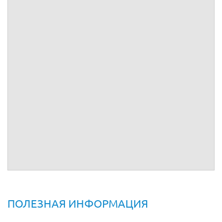
расположенного по адресу:
, почтовый адрес:
,
на основании
.
Исходя из вышеизложенного просим запись в Реестре за
№
удалить.
Приложение:
1.
.
(подпись)
ПОЛЕЗНАЯ ИНФОРМАЦИЯ