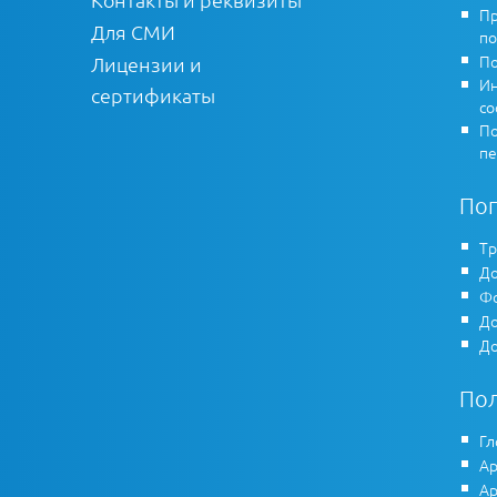
Пр
Для СМИ
по
По
Лицензии и
Ин
сертификаты
co
По
пе
По
Тр
До
Фо
До
До
По
Гл
Ар
Ар