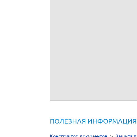
Информационное письмо о внесении 
Информационное письмо о прекращен
Ответ на запрос органов о предостав
Ответ на запрос субъекта ПДн
ПОЛЕЗНАЯ ИНФОРМАЦИЯ
Конструктор документов
>
Защита п