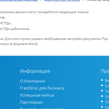
сональных данных могут понадобится следующие письма:
ров,
 ИСПДн,
ии ПДн работников.
ма. Для этого нужно указать необходимые настройки документа. При
письмо (в формате Word).
Информация
Пра
О Компании
Ви
Ск
FreshDoc для бизнеса
Т
Успешные кейсы
Сп
Партнерам
Ли
Со
Контакты и реквизиты