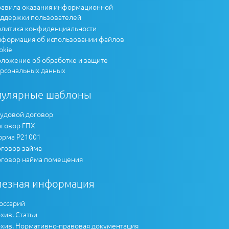
авила оказания информационной
ддержки пользователей
литика конфиденциальности
формация об использовании файлов
okie
ложение об обработке и защите
рсональных данных
пулярные шаблоны
удовой договор
говор ГПХ
рма Р21001
говор займа
говор найма помещения
лезная информация
оссарий
хив. Статьи
хив. Нормативно-правовая документация