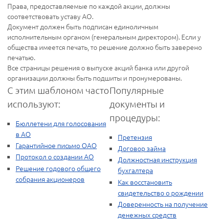
Права, предоставляемые по каждой акции, должны
соответствовать уставу АО.
Документ должен быть подписан единоличным
исполнительным органом (генеральным директором). Если у
общества имеется печать, то решение должно быть заверено
печатью.
Все страницы решения о выпуске акций банка или другой
организации должны быть подшиты и пронумерованы.
С этим шаблоном часто
Популярные
используют:
документы и
процедуры:
Бюллетени для голосования
в АО
Претензия
Гарантийное письмо ОАО
Договор займа
Протокол о создании АО
Должностная инструкция
Решение годового общего
бухгалтера
собрания акционеров
Как восстановить
свидетельство о рождении
Доверенность на получение
денежных средств