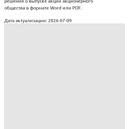
решения о выпуске акций акционерного
общества в формате Word или PDF.
Дата актуализации: 2026-07-09
Решение о выпуске акций (Приложение 10)
Зарегистрировано
20
года
регистрационный номер
(указывается Банк России или
наименование
регистрирующей организации)
(подпись уполномоченного лица Банка
России
1
или регистрирующей организации)
РЕШЕНИЕ О ВЫПУСКЕ АКЦИЙ