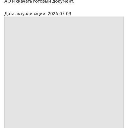
АО и скачать готовый документ.
Дата актуализации: 2026-07-09
Протокол учредительного собрания
Протокол №
учредительного собрания
Дата проведения собрания:
г.
Место проведения
собрания:
Способ принятия решений:
Заседание.
Время начала регистрации
участников заседания:
Время окончания
регистрации участников
заседания:
Время открытия заседания: