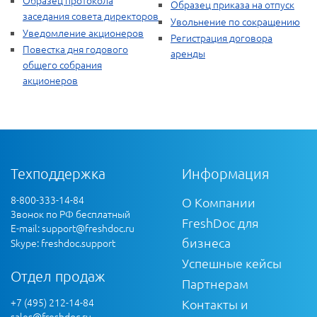
Образец протокола
Образец приказа на отпуск
заседания совета директоров
Увольнение по сокращению
Уведомление акционеров
Регистрация договора
Повестка дня годового
аренды
общего собрания
акционеров
Техподдержка
Информация
8-800-333-14-84
О Компании
Звонок по РФ бесплатный
FreshDoc для
E-mail:
support@freshdoc.ru
бизнеса
Skype: freshdoc.support
Успешные кейсы
Отдел продаж
Партнерам
+7 (495) 212-14-84
Контакты и
sales@freshdoc.ru