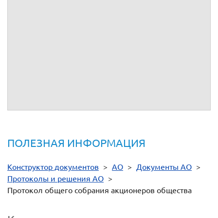
, осуществляющий ведение реестра акционеров
и
выполняющий функции счетной комиссии, в лице
уполномоченного представителя
, действующего на
основании
, удостоверяет принятие общим собранием
акционеров
решений, указанных в настоящем протоколе, и
состава участников, присутствовавших при принятии
решений и обеспечивших в настоящем протоколе кворум
по вопросам повестки дня.
Собрание проходило
г. по адресу:
.
Уполномоченный представитель
/
/
М.П.
ПОЛЕЗНАЯ ИНФОРМАЦИЯ
Конструктор документов
>
АО
>
Документы АО
>
Протоколы и решения АО
>
Протокол общего собрания акционеров общества