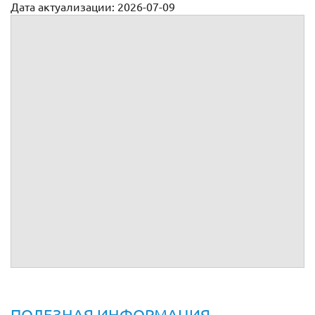
Дата актуализации: 2026-07-09
Пользовательские соглашения и cоглашения о
конфиденциальности (NDA)
Пользовательское соглашение на ПО
Пользовательское соглашение на сайт
Соглашение о конфиденциальности с контрагентами
(NDA)
Пользовательское соглашение на интернет-магазин
Соглашение о конфиденциальности с работником (NDA)
Лицензионное соглашение с пользователем объекта
интеллектуальной собственности
Пользовательское соглашение на использование сайта
ПОЛЕЗНАЯ ИНФОРМАЦИЯ