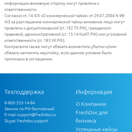
информации виновную сторону могут привлечь к
ответственности.
Согласно ст. 14 ФЗ «О коммерческой тайне» от 29.07.2004 N 98-
ФЗ за разглашение коммерческой тайны виновное лицо могут
привлечь к дисциплинарной (ст. 192 ТК РФ), гражданско-
правовой, административной (ст. 13.14 КоАП РФ) или уголовной
ответственности (ст. 183 УК РФ).
Контрагента также могут обязать возместить убытки и/или
обязать заплатить неустойку, если данное условие было
прописано в соглашении.
Техподдержка
Информация
8-800-333-14-84
О Компании
Звонок по РФ бесплатный
FreshDoc для
E-mail:
support@freshdoc.ru
бизнеса
Skype: freshdoc.support
Успешные кейсы