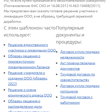
РФ, то есть путем признания его несостоятельным (банкротом)
(Постановление ФАС СКО от 16.08.2012 N А63-10408/2011).
Мы предлагаем вам скачать готовое решение участника о
ликвидации ООО, а не образец, требующий серьезной
доработки.
С этим шаблоном часто
Популярные
используют:
документы и
процедуры:
Решение единственного
участника о ликвидации ООО
Договор купли продажи
Образец решения о
недвижимости
промежуточном
Акт приема-передачи
ликвидационном балансе
документов
Решение учредителя о
Трудовой договор по
создании ООО (образец
совместительству
2022)
Договор купли продажи
Решение о смене
мотоцикла
юридического адреса ООО
Трудовой договор с
Образец решения о
работником
распределении доли
общества единственному