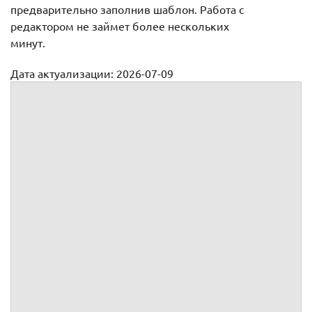
предварительно заполнив шаблон. Работа с
редактором не займет более нескольких
минут.
Дата актуализации: 2026-07-09
Решение единственного участника о ликвидации общества
Решение №
единственного участника
г.
,
года рождения, ИНН
, паспорт
, выдан
г.,
, код
подразделения
, зарегистрированный(ая) по адресу,
,
являясь единственным участником
, ОГРН
, ИНН
(далее
по тексту - Общество), рассмотрев повестку дня в
соответствии со
ст. 39
Федерального закона от 08.02.1998
N 14-ФЗ "Об обществах с ограниченной