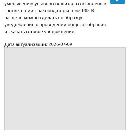
уменьшению уставного капитала составлено в
соответствии с законодательством РФ. В
разделе можно сделать по образцу
уведомление о проведении общего собрания
и скачать готовое уведомление.
Дата актуализации: 2026-07-09
Уведомление участников общества о проведении общего
собрания по вопросу уменьшения уставного капитала
обществ
Уведомление о проведении внеочередного
общего собрания участников
г.
Уважаемый участник
!