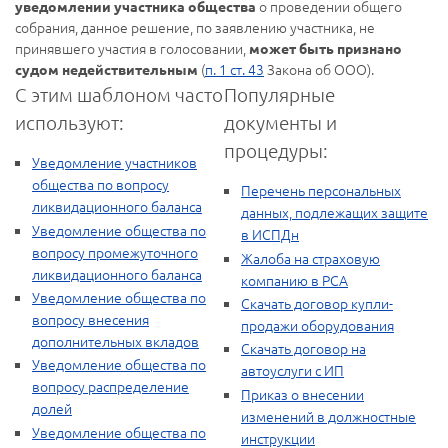
о проведении общего
уведомлении участника общества
собрания, данное решение, по заявлению участника, не
принявшего участия в голосовании,
может быть признано
(
п. 1 ст. 43
Закона об ООО).
судом недействительным
С этим шаблоном часто
Популярные
используют:
документы и
процедуры:
Уведомление участников
общества по вопросу
Перечень персональных
ликвидационного баланса
данных, подлежащих защите
Уведомление общества по
в ИСПДн
вопросу промежуточного
Жалоба на страховую
ликвидационного баланса
компанию в РСА
Уведомление общества по
Скачать договор купли-
вопросу внесения
продажи оборудования
дополнительных вкладов
Скачать договор на
Уведомление общества по
автоуслуги с ИП
вопросу распределение
Приказ о внесении
долей
изменений в должностные
Уведомление общества по
инструкции