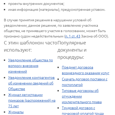
проекты внутренних документов;
иная информация (материалы), предусмотренная уставом.
В случае принятия решения в нарушении условий об
уведомлении, данное решение, по заявлению участника
общества, не принявшего участия в голосовании, может быть
признано судом недействительным (
п. 1 ст. 43
Закона об ООО).
С этим шаблоном часто
Популярные
используют:
документы и
процедуры:
Уведомление общества по
вопросу внесения
Предмет договора
изменений
возмездного оказания услуг
Уведомление контрагентов
Скачать договор поставки с
об изменении сведений об
постоплатой
Обществе
Типовые договоры об
Журнал регистрации
отчуждении
приказов (распоряжений) на
исключительного права
75 лет
Трудовой договор с
Журналы
почасовой оплатой труда