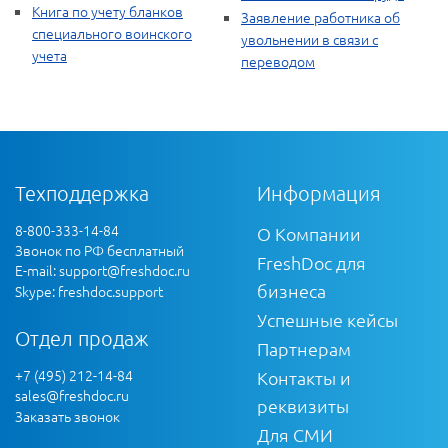
Книга по учету бланков
Заявление работника об
специального воинского
увольнении в связи с
учета
переводом
Техподдержка
Информация
8-800-333-14-84
О Компании
Звонок по РФ бесплатный
FreshDoc для
E-mail:
support@freshdoc.ru
бизнеса
Skype: freshdoc.support
Успешные кейсы
Отдел продаж
Партнерам
+7 (495) 212-14-84
Контакты и
sales@freshdoc.ru
реквизиты
Заказать звонок
Для СМИ