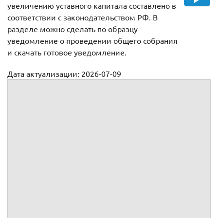
увеличению уставного капитала составлено в
соответствии с законодательством РФ. В
разделе можно сделать по образцу
уведомление о проведении общего собрания
и скачать готовое уведомление.
Дата актуализации: 2026-07-09
Уведомление участников общества о проведении общего
собрания по вопросу увеличения уставного капитала
общества
Уведомление о проведении
очередного общего собрания
участников
(ОГРН
, ИНН
, КПП
)