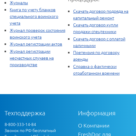
Журналы
Книга по учету бланков
Скачать договор подряда на
специального воинского
капитальный ремонт
учета
Скачать договор купли
Журнал проверок состояния
продажи спецтехники
воинского учета
Скачать договор с оплатой
Журнал регистрации актов
наличными
Журнал регистрации
Претензия по договору
несчастных случаев на
аренды
производстве
Справка о фактически
отработанном времени
Техподдержка
Информация
8-800-333-14-84
О Компании
Звонок по РФ бесплатный
FreshDoc для