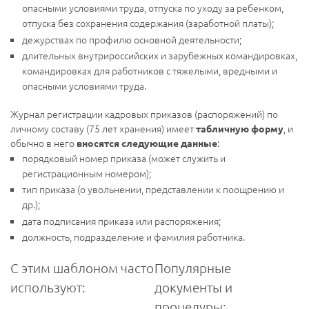
опасными условиями труда, отпуска по уходу за ребенком,
отпуска без сохранения содержания (заработной платы);
дежурствах по профилю основной деятельности;
длительных внутрироссийских и зарубежных командировках,
командировках для работников с тяжелыми, вредными и
опасными условиями труда.
Журнал регистрации кадровых приказов (распоряжений) по
личному составу (75 лет хранения) имеет
, и
табличную форму
обычно в него
:
вносятся следующие данные
порядковый номер приказа (может служить и
регистрационным номером);
тип приказа (о увольнении, представлении к поощрению и
др.);
дата подписания приказа или распоряжения;
должность, подразделение и фамилия работника.
С этим шаблоном часто
Популярные
используют:
документы и
процедуры: