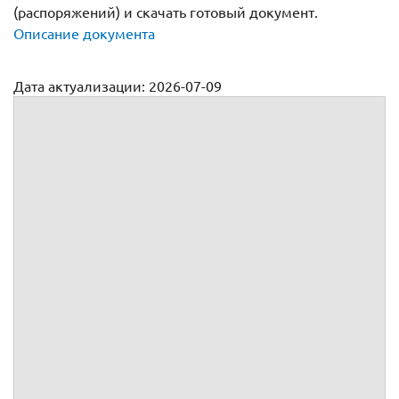
(распоряжений) и скачать готовый документ.
Описание документа
Дата актуализации: 2026-07-09
Журнал регистрации приказов (распоряжений) по личному
составу сроком хранения 75 лет
(наименование организации)
ЖУРНАЛ
РЕГИСТРАЦИИ ПРИКАЗОВ ПО
ЛИЧНОМУ СОСТАВУ СРОКОМ
ХРАНЕНИЯ 75 ЛЕТ
Начат