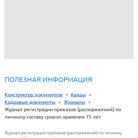
Окончен
«
»
20
№
Должность и
Краткое
Номер
Дата
п/
ФИО лица,
содержание
приказа
приказа
п
вносящего запись
приказа
1
2
3
4
5
классно это
ПОЛЕЗНАЯ ИНФОРМАЦИЯ
Конструктор документов
>
Кадры
>
Кадровые документы
>
Журналы
>
Журнал регистрации приказов (распоряжений) по
личному составу сроком хранения 75 лет
Журнал регистрации приказов (распоряжений) по личному