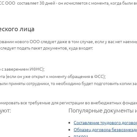
СС ООО составляет 30 дней - он исчисляется с момента, когда были
ского лица
нии нового ООО следует даже в том случае, если у вас нет наемных
следует подать пакет документов, куда входят:
о с заверением ИФНС);
та (если он уже открыт к моменту обращения в ФСС);
ыли приняты сотрудники, то необходимо будет подготовить копии з
рмировать все требуемые для регистрации во внебюджетных фондах
уют:
Популярные документы и
Составление трудового догово
Образец договора безвозмезд
Р26001