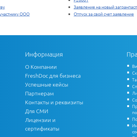
тву
Заявление на новый загранпас
 участнику ООО
Отпуск за свой счет заявление
Информация
Пра
О Компании
Ви
Ск
FreshDoc для бизнеса
Т
Успешные кейсы
Сп
Партнерам
Ли
Со
Контакты и реквизиты
Пр
Для СМИ
по
По
Лицензии и
Ин
сертификаты
co