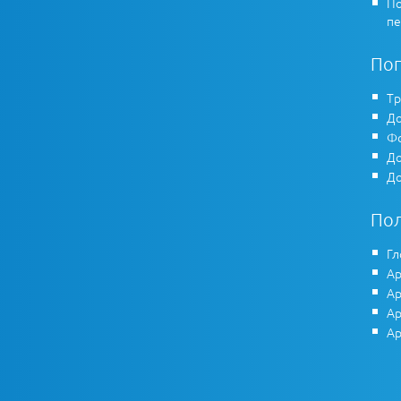
По
пе
По
Тр
До
Фо
До
До
По
Гл
Ар
Ар
Ар
Ар