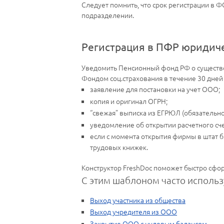
Следует помнить, что срок регистрации в Ф
подразделении.
Регистрация в ПФР юридиче
Уведомить Пенсионный фонд РФ о существова
Фондом соц.страхования в течение 30 дней 
заявление для постановки на учет ООО;
копия и оригинал ОГРН;
“свежая” выписка из ЕГРЮЛ (обязательн
уведомление об открытии расчетного сче
если с момента открытия фирмы в штат б
трудовых книжек.
Конструктор FreshDoc поможет быстро сфо
С этим шаблоном часто использ
Выход участника из общества
Выход учредителя из ООО
Закрытие ООО с нулевым балансом