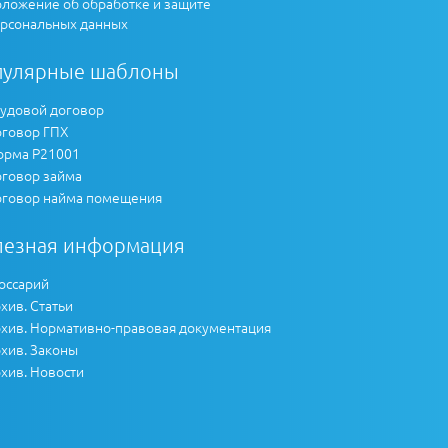
ложение об обработке и защите
рсональных данных
пулярные шаблоны
удовой договор
говор ГПХ
рма Р21001
говор займа
говор найма помещения
лезная информация
оссарий
хив. Статьи
хив. Нормативно-правовая документация
хив. Законы
хив. Новости