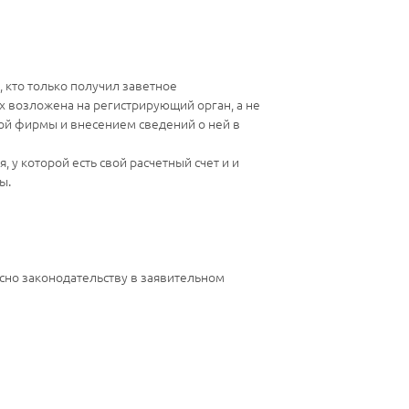
 кто только получил заветное
х возложена на регистрирующий орган, а не
мой фирмы и внесением сведений о ней в
у которой есть свой расчетный счет и и
ы.
сно законодательству в заявительном