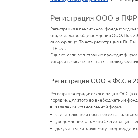
Регистрация ООО в ПФР
Регистрация в пенсионном фонде юридическ
свидетельство об учреждении ООО. Но с 20
само юр.лицо. То есть регистрация в ПФР 
ЕГРЮЛ.
Однако, если регистрацию проходит фирма-
которая начисляет выплаты в пользу физиче
Регистрация ООО в ФСС в 2
Регистрация юридического лица в ФСС (в с
порядке. Для этого во внебюджетный фонд
заявление установленной формы;
свидетельство о постановке на налоговый
уведомление, о том что был извещен Пе
документы, которые могут подтвердить