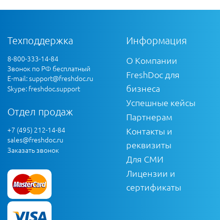
Техподдержка
Информация
8-800-333-14-84
О Компании
Звонок по РФ бесплатный
FreshDoc для
E-mail:
support@freshdoc.ru
бизнеса
Skype: freshdoc.support
Успешные кейсы
Отдел продаж
Партнерам
+7 (495) 212-14-84
Контакты и
sales@freshdoc.ru
реквизиты
Заказать звонок
Для СМИ
Лицензии и
сертификаты