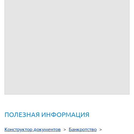
соображения по всем возникающим в ходе судебного
заседания вопросам, возражать против ходатайств, доводов,
соображений других лиц, участвующих в деле, для чего
предоставляется право подавать и получать все
необходимые справки и документы, подавать любые
заявления, ходатайства, расписываться, а также выполнять
иные действия и формальности, связанные с данным
поручением.
Полномочия по настоящей доверенности могут быть
переданы другим лицам.
Доверенность выдана сроком
.
Подпись представителя __________________________
удостоверяю.
ПОЛЕЗНАЯ ИНФОРМАЦИЯ
Конструктор документов
>
Банкротство
>