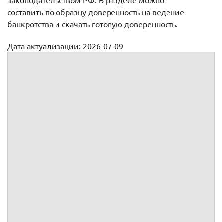
законодательством РФ. В разделе можно
составить по образцу доверенность на ведение
банкротства и скачать готовую доверенность.
Дата актуализации: 2026-07-09
Доверенность на ведение гражданских дел в судах, с
правом заключения мирового соглашения
Доверенность №
,
года рождения,
пол, паспорт
, выдан
, код
подразделения
, зарегистрированного (ой) по адресу:
,
а также наделяет: правом подачи и подписи заявления
Должника о признании несостоятельным (банкротом);