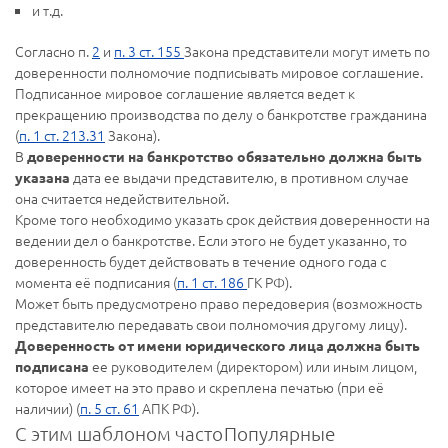
и т.д.
Согласно п.
2
и
п. 3 ст. 155
Закона представители могут иметь по
доверенности полномочие подписывать мировое соглашение.
Подписанное мировое соглашение является ведет к
прекращению производства по делу о банкротстве гражданина
(
п. 1 ст. 213.31
Закона).
В
доверенности на банкротство обязательно должна быть
дата ее выдачи представителю, в противном случае
указана
она считается недействительной.
Кроме того необходимо указать срок действия доверенности на
ведении дел о банкротстве. Если этого не будет указанно, то
доверенность будет действовать в течение одного года с
момента её подписания (
п. 1 ст. 186
ГК РФ).
Может быть предусмотрено право передоверия (возможность
представителю передавать свои полномочия другому лицу).
Доверенность от имени юридического лица должна быть
ее руководителем (директором) или иным лицом,
подписана
которое имеет на это право и скреплена печатью (при её
наличии) (
п. 5 ст. 61
АПК РФ).
С этим шаблоном часто
Популярные