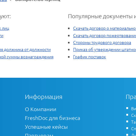
уют:
Популярные документы и
х лиц
Скачать договор о материально
ти
Скачать договор пожертвовани
Стороны трудового договора
ля должника от должности
Приказ об утверждении штатно
ной суммы вознаграждения
График поставок
Информация
Пра
О Компании
Ви
Ск
FreshDoc для бизнеса
Т
Успешные кейсы
Сп
Партнерам
Ли