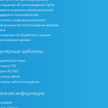
глашение об использовании Сайта
авила оказания информационной
ддержки пользователей
литика конфиденциальности
формация об использовании файлов
okie
ложение об обработке и защите
рсональных данных
пулярные шаблоны
удовой договор
говор ГПХ
рма Р21001
говор займа
говор найма помещения
лезная информация
оссарий
хив. Статьи