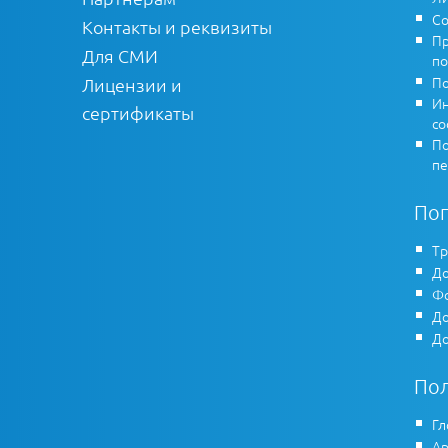
Со
Контакты и реквизиты
Пр
Для СМИ
по
По
Лицензии и
Ин
сертификаты
co
По
пе
По
Тр
До
Фо
До
До
По
Гл
Ар