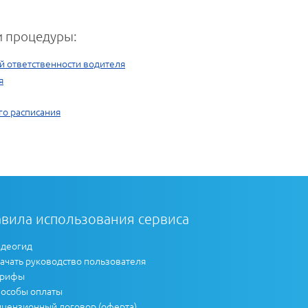
 процедуры:
й ответственности водителя
я
го расписания
вила использования сервиса
деогид
ачать руководство пользователя
арифы
особы оплаты
цензионный договор (оферта)