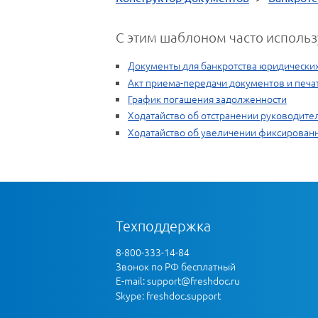
С этим шаблоном часто использ
Документы для банкротства юридически
Акт приема-передачи документов и печа
График погашения задолженности
Ходатайство об отстранении руководите
Ходатайство об увеличении фиксирован
Техподдержка
8-800-333-14-84
Звонок по РФ бесплатный
E-mail:
support@freshdoc.ru
Skype: freshdoc.support