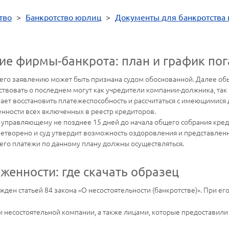
тво
>
Банкротство юрлиц
>
Документы для банкротства
ие фирмы-банкрота: план и график по
 его заявлению может быть признана судом обоснованной. Далее об
твовать о последнем могут как учредители компании-должника, так 
ает восстановить платежеспособность и рассчитаться с имеющимися 
нности всех включенных в реестр кредиторов.
и управляющему не позднее 15 дней до начала общего собрания кред
летворено и суд утвердит возможность оздоровления и представлен
го платежи по данному плану должны осуществляться.
женности: где скачать образец
ден статьей 84 закона «О несостоятельности (банкротстве)». При ег
несостоятельной компании, а также лицами, которые предоставили о