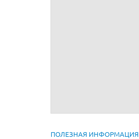
Должник
;
Дата регистрации
;
Свидетельство о государственной регис
Идентификационный номер налогоплат
Основной госудасртвенный регистраци
№ п/п
Дата оплаты
Кредит (основной
долг)
1
Всего:
Общая сумма платежей по Графику сост
г.
ПОЛЕЗНАЯ ИНФОРМАЦИЯ