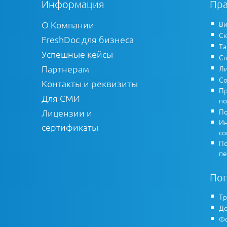
Информация
Пра
О Компании
Ви
Ск
FreshDoc для бизнеса
Т
Успешные кейсы
Сп
Партнерам
Ли
Со
Контакты и реквизиты
Пр
Для СМИ
по
По
Лицензии и
Ин
сертификаты
co
По
пе
По
Тр
До
Фо