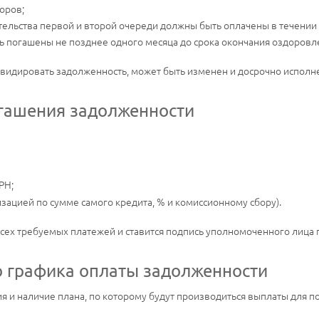
оров;
тельства первой и второй очереди должны быть оплачены в течении 
ь погашены не позднее одного месяца до срока окончания оздоровл
квидировать задолженность, может быть изменен и досрочно исполн
огашения задолженности
РН;
изацией по сумме самого кредита, % и комиссионному сбору).
сех требуемых платежей и ставится подпись уполномоченного лица 
о графика оплаты задолженности
 и наличие плана, по которому будут производиться выплаты для п