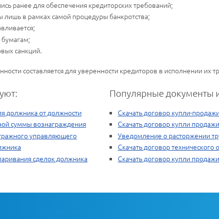
ись ранее для обеспечения кредиторских требований;
лишь в рамках самой процедуры банкротства;
вливается;
 бумагам;
вых санкций.
ности составляется для уверенности кредиторов в исполнении их т
уют:
Популярные документы и
ля должника от должности
Скачать договор купли-продажи
ной суммы вознаграждения
Скачать договор купли продаж
итражного управляющего
Уведомление о расторжении тр
лжника
Скачать договор технического
паривания сделок должника
Скачать договор купли продаж