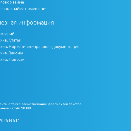
говор займа
говор найма помещения
лезная информация
оссарий
хив. Статьи
хив. Нормативно-правовая документация
хив. Законы
хив. Новости
айта, а также заимствование фрагментов текстов
нной ст.146 УК РФ.
2025 N 511