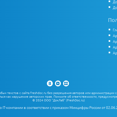
До
До
По
Гл
Ар
Ар
Ар
Ар
х текстов с сайта freshdoc.ru без разрешения авторов или администрации с
ться как нарушение авторских прав. Помните об ответственности, предусмотре
© 2024 ООО "ДокЛаб" (FreshDoc.ru)
о IT-компании в соответствии с приказом Минцифры России от 02.06.