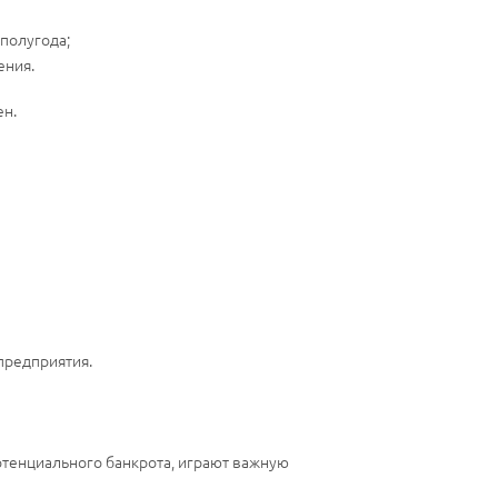
полугода;
ения.
ен.
предприятия.
отенциального банкрота, играют важную