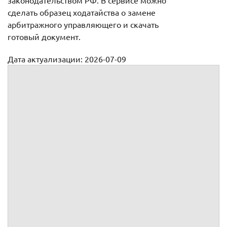
законодательством РФ. В сервисе можно
сделать образец ходатайства о замене
арбитражного управляющего и скачать
готовый документ.
Дата актуализации: 2026-07-09
Ходатайство о замене кандидатуры арбитражного
управляющего или саморегулируемой организации
:
ИНН
ОГРН
Юридический адрес
Почтовый адрес
Телефон
Факс