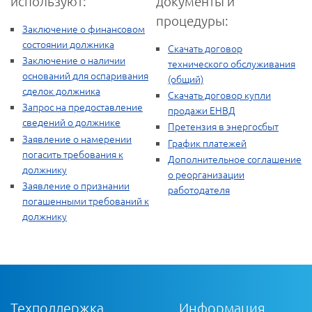
используют:
документы и
процедуры:
Заключение о финансовом
состоянии должника
Скачать договор
Заключение о наличии
технического обслуживания
оснований для оспаривания
(общий)
сделок должника
Скачать договор купли
Запрос на предоставление
продажи ЕНВД
сведений о должнике
Претензия в энергосбыт
Заявление о намерении
График платежей
погасить требования к
Дополнительное соглашение
должнику
о реорганизации
Заявление о признании
работодателя
погашенными требований к
должнику
Техподдержка
Информация