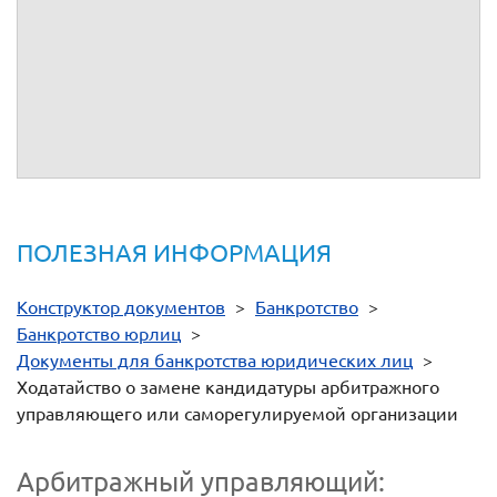
, подтверждающие обстоятельства, на которых Заявитель
основывает свои требования.
4.
Доверенность или иные документы, подтверждающие
полномочия на подписание ходатайства.
г.
ПОЛЕЗНАЯ ИНФОРМАЦИЯ
Конструктор документов
>
Банкротство
>
Банкротство юрлиц
>
Документы для банкротства юридических лиц
>
Ходатайство о замене кандидатуры арбитражного
управляющего или саморегулируемой организации
Арбитражный управляющий: