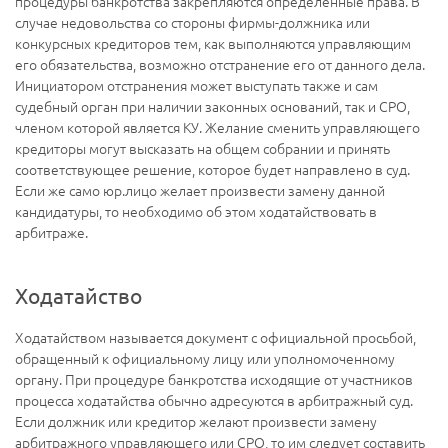
процедуры банкротства закрепляются определенные права. В
случае недовольства со стороны фирмы-должника или
конкурсных кредиторов тем, как выполняются управляющим
его обязательства, возможно отстранение его от данного дела.
Инициатором отстранения может выступать также и сам
судебный орган при наличии законных оснований, так и СРО,
членом которой является КУ. Желание сменить управляющего
кредиторы могут высказать на общем собрании и принять
соответствующее решение, которое будет направлено в суд.
Если же само юр.лицо желает произвести замену данной
кандидатуры, то необходимо об этом ходатайствовать в
арбитраже.
Ходатайство
Ходатайством называется документ с официальной просьбой,
обращенный к официальному лицу или уполномоченному
органу. При процедуре банкротства исходящие от участников
процесса ходатайства обычно адресуются в арбитражный суд.
Если должник или кредитор желают произвести замену
арбитражного управляющего или СРО, то им следует составить