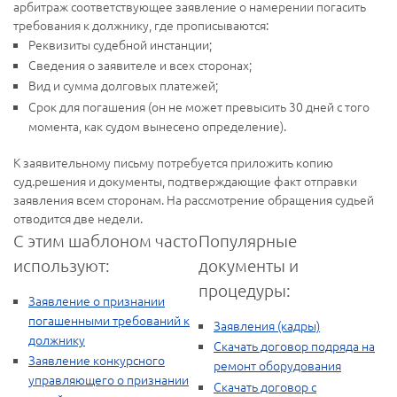
арбитраж соответствующее заявление о намерении погасить
требования к должнику, где прописываются:
Реквизиты судебной инстанции;
Сведения о заявителе и всех сторонах;
Вид и сумма долговых платежей;
Срок для погашения (он не может превысить 30 дней с того
момента, как судом вынесено определение).
К заявительному письму потребуется приложить копию
суд.решения и документы, подтверждающие факт отправки
заявления всем сторонам. На рассмотрение обращения судьей
отводится две недели.
С этим шаблоном часто
Популярные
используют:
документы и
процедуры:
Заявление о признании
погашенными требований к
Заявления (кадры)
должнику
Скачать договор подряда на
Заявление конкурсного
ремонт оборудования
управляющего о признании
Скачать договор с