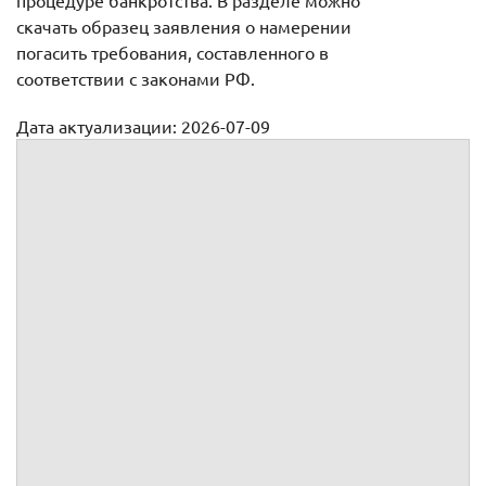
процедуре банкротства. В разделе можно
скачать образец заявления о намерении
погасить требования, составленного в
соответствии с законами РФ.
Дата актуализации: 2026-07-09
Заявление о намерении погасить требования к должнику
по обязательным платежам
:
ИНН
ОГРН
Юридический адрес
Почтовый адрес
Телефон
Факс