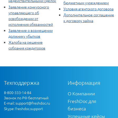
недействительными сделок
бюджетным учреждением
Заявление конкурсного
Условия агентского договора
управляющего об
Дополнительное соглашение
освобождении от
к договору займа
исполнения обязанностей
Заявление о возмещении
должнику убытков
Жалоба на решение
собрания кредиторов
Техподдержка
Информация
8-800-333-14-84
О Компании
Звонок по РФ бесплатный
FreshDoc для
E-mail:
support@freshdoc.ru
бизнеса
Skype: freshdoc.support
Успешные кейсы