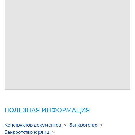
должнику
об уплате обязательных платежей по
в размере
рублей (
) в полном объеме в течение
(
) рабочих дней с
момента вынесения Арбитражным судом соответствующего
определения в следующем порядке:
.
Приложение:
1.
Копия определения Арбитражного суда от
2.
Документы, подтверждающие направление сторонам, копии
заявления и приложенных к нему документов:
.
г.
ПОЛЕЗНАЯ ИНФОРМАЦИЯ
Конструктор документов
>
Банкротство
>
Банкротство юрлиц
>