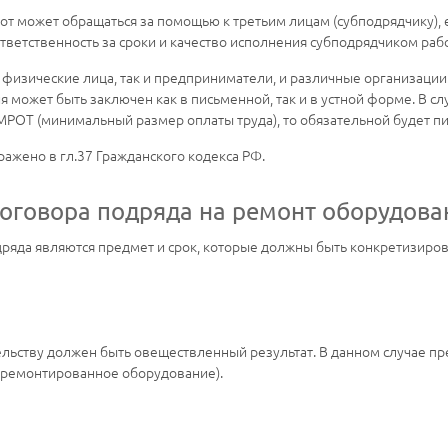
т может обращаться за помощью к третьим лицам (субподрядчику), 
ответственность за сроки и качество исполнения субподрядчиком рабо
физические лица, так и предприниматели, и различные организации. 
 может быть заключен как в письменной, так и в устной форме. В с
МРОТ (минимальный размер оплаты труда), то обязательной будет п
ажено в гл.37 Гражданского кодекса РФ.
оговора подряда на ремонт оборудова
яда являются предмет и срок, которые должны быть конкретизиров
льству должен быть овеществленный результат. В данном случае п
(отремонтированное оборудование).