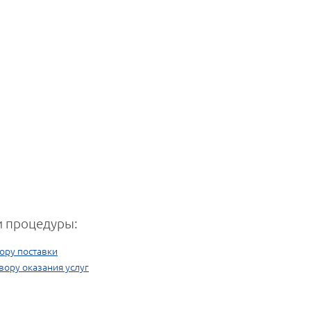
 процедуры:
ору поставки
вору оказания услуг