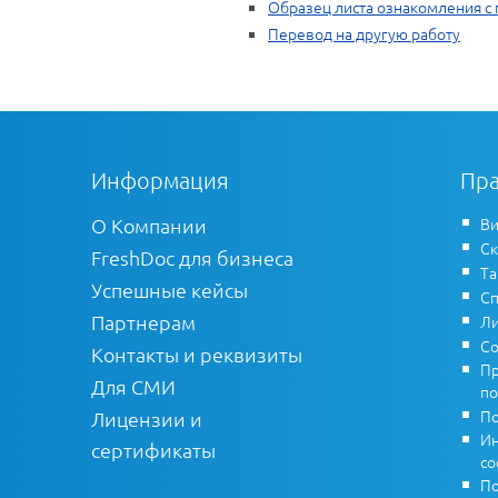
Образец листа ознакомления с
Перевод на другую работу
Информация
Пра
О Компании
Ви
Ск
FreshDoc для бизнеса
Т
Успешные кейсы
Сп
Партнерам
Ли
Со
Контакты и реквизиты
Пр
Для СМИ
по
По
Лицензии и
Ин
сертификаты
co
По