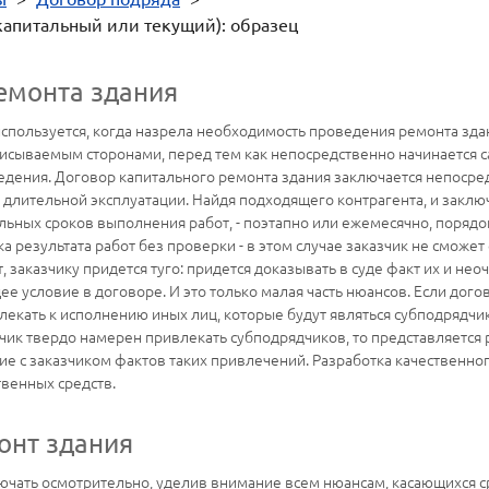
капитальный или текущий): образец
емонта здания
спользуется, когда назрела необходимость проведения ремонта здан
исываемым сторонами, перед тем как непосредственно начинается с
едения. Договор капитального ремонта здания заключается непосред
длительной эксплуатации. Найдя подходящего контрагента, и заклю
ьных сроков выполнения работ, - поэтапно или ежемесячно, порядок
 результата работ без проверки - в этом случае заказчик не сможет 
 заказчику придется туго: придется доказывать в суде факт их и нео
е условие в договоре. И это только малая часть нюансов. Если дого
екать к исполнению иных лиц, которые будут являться субподрядчик
ядчик твердо намерен привлекать субподрядчиков, то представляетс
 с заказчиком фактов таких привлечений. Разработка качественног
венных средств.
онт здания
ючать осмотрительно, уделив внимание всем нюансам, касающихся ср