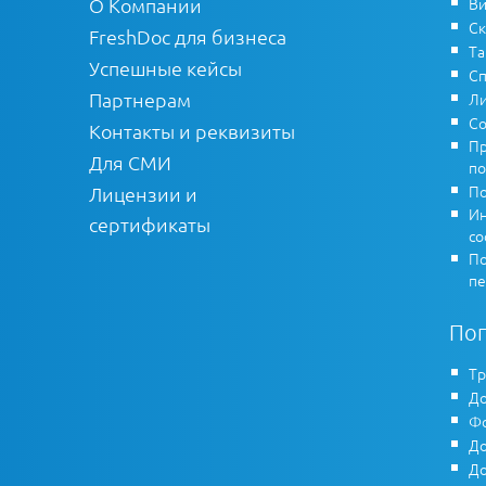
О Компании
Ви
Ск
FreshDoc для бизнеса
Т
Успешные кейсы
Сп
Партнерам
Ли
Со
Контакты и реквизиты
Пр
Для СМИ
по
По
Лицензии и
Ин
сертификаты
co
По
пе
По
Тр
До
Фо
До
До