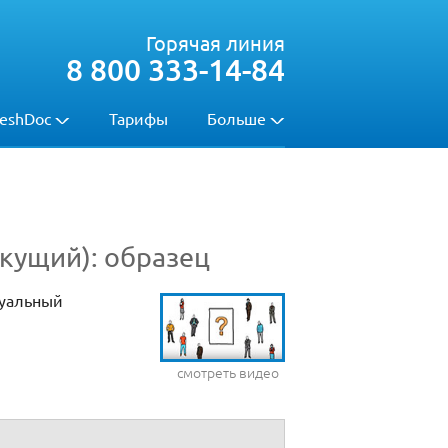
Горячая линия
8 800 333-14-84
eshDoc
Тарифы
Больше
кущий): образец
туальный
смотреть видео