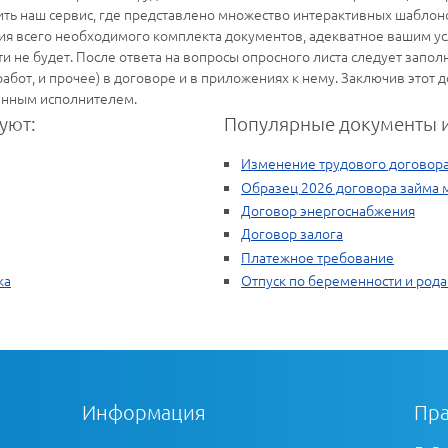
ть наш сервис, где представлено множество интерактивных шаблоно
я всего необходимого комплекта документов, адекватное вашим усл
 не будет. После ответа на вопросы опросного листа следует заполн
работ, и прочее) в договоре и в приложениях к нему. Заключив этот
енным исполнителем.
уют:
Популярные документы и
Изменение трудового договор
Образец 2026 договора займа
Договор энергоснабжения
Договор залога
Платежное требование
ка
Отпуск по беременности и род
Информация
Пра