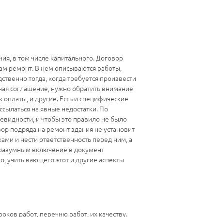
ия, в том числе капитального. Договор
ам ремонт. В нем описываются работы,
ственно тогда, когда требуется произвести
чая соглашение, нужно обратить внимание
 оплаты, и другие. Есть и специфические
ссылаться на явные недостатки. По
чевидности, и чтобы это правило не было
вор подряда на ремонт здания не установит
ами и нести ответственность перед ним, а
я разумным включение в документ
о, учитывающего этот и другие аспекты
оков работ, перечню работ, их качеству.