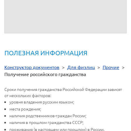
гражданстве Российской Федерации"
Указ Президента РФ от 14.11.2002 N 1325 "Об
утверждении Положения о порядке рассмотрения
вопросов гражданства Российской Федерации"
ПОЛЕЗНАЯ ИНФОРМАЦИЯ
Конструктор документов
>
Для физлиц
>
Прочие
>
Получение российского гражданства
Сроки получения гражданства Российской Федерации зависят
от нескольких факторов:
уровня владения русским языком;
места рождения;
наличия родственников-граждан России;
наличия в прошлом гражданства СССР;
проживания (в настоящем или прошлом) в России.