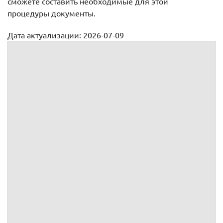
сможете составить необходимые для этой
процедуры документы.
Дата актуализации: 2026-07-09
Получение российского гражданства
Получение гражданства РФ
Данная процедура поможет вам быстро и без лишних
затрат получить российское гражданство.
Порядок действий
1.
Заполнить
заявление
о приеме в гражданство РФ в