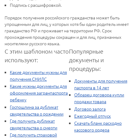
Подпись с расшифровкой.
Порядок получения российского гражданства может быть
упрощенным для лиц, у которых хотя бы один родитель имеет
гражданство РФ и проживает на территории РФ. Срок
прохождения процедуры сокращен и для лиц, признанных
носителями русского языка.
С этим шаблоном часто
Популярные
используют:
документы и
процедуры:
Какие документы нужны для
получения СНИЛС
Документы для получения
Какие нужны документы для
паспорта в 14 лет
оформления загранпаспорта
Образец договора купли
ребенку
продажи товара
Госпошлина за дубликат
Договор залога
свидетельства о рождении
Ежегодный отпуск
Где получить дубликат
Скачать бланк расходно
свидетельства о смерти
кассового ордера
Где получить страховой