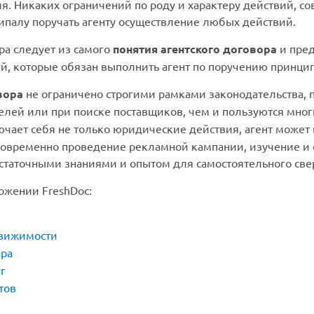
. Никаких ограничений по роду и характеру действий, с
ипалу поручать агенту осуществление любых действий.
ра следует из самого
понятия агентского договора
и пред
й, которые обязан выполнить агент по поручению принцип
вора
не ограничено строгими рамками законодательства, 
лей или при поиске поставщиков, чем и пользуются мног
чает себя не только юридические действия, агент может 
новременно проведение рекламной кампании, изучение и 
статочными знаниями и опытом для самостоятельного св
ожении FreshDoc:
движимости
ара
г
тов