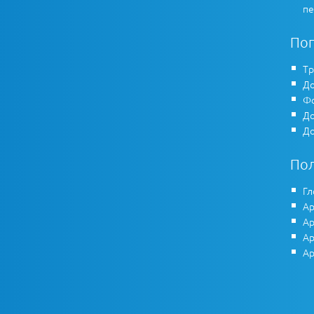
пе
По
Тр
До
Фо
До
До
По
Гл
Ар
Ар
Ар
Ар