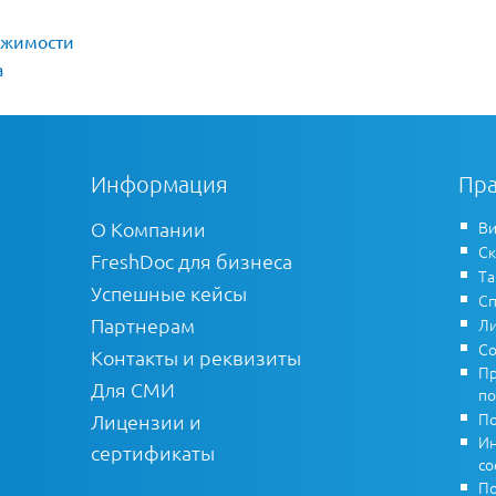
ижимости
а
Информация
Пра
О Компании
Ви
Ск
FreshDoc для бизнеса
Т
Успешные кейсы
Сп
Партнерам
Ли
Со
Контакты и реквизиты
Пр
Для СМИ
по
По
Лицензии и
Ин
сертификаты
co
По