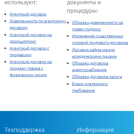
используют:
документы и
процедуры:
Агентский договор
Доверенность по агентскому
Образец доверенности на
договору
право подписи
Агентский договор на
Изменение существенных
дропшиппинг
условий трудового договора
Агентский договор с
Договор займа между
продавцом
юридическими лицами
Агентский договор на
Образец договора
продажу товара с
энергоснабжения
физическим лицом
Образец договора залога
Бланк платежного
требования
Техподдержка
Информация