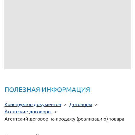
выдан:
г.
выдан:
г.
код
код
подразделения:
подразделения:
Р/сч:
Р/сч:
Банк:
Банк:
БИК:
БИК:
Кор/сч:
Кор/сч:
От имени
__________
От имени
__________
ПОЛЕЗНАЯ ИНФОРМАЦИЯ
Конструктор документов
>
Договоры
>
Агентские договоры
>
Агентский договор на продажу (реализацию) товара