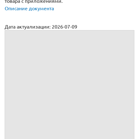
товара с приложениями.
Описание документа
Дата актуализации: 2026-07-09
Агентский договор на продажу (реализацию) товара
№
г.
Индивидуальный предприниматель
, именуемый(ая) в
дальнейшем
, зарегистрированный(ая) в Едином
государственном реестре индивидуальных
предпринимателей под №
,
Индивидуальный предприниматель
, именуемый(ая) в