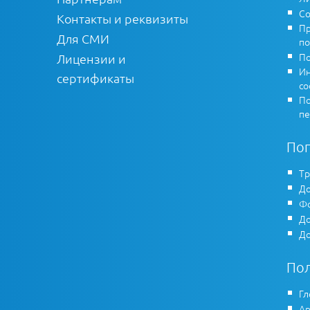
Со
Контакты и реквизиты
Пр
Для СМИ
по
По
Лицензии и
Ин
сертификаты
co
По
пе
По
Тр
До
Фо
До
До
По
Гл
Ар