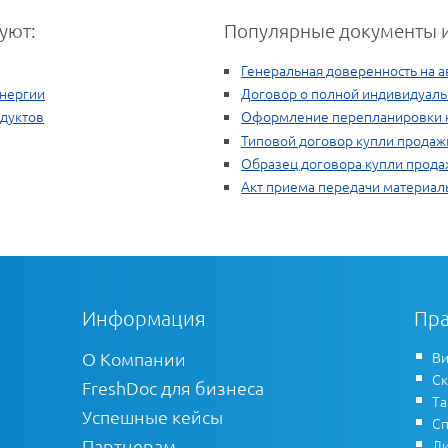
уют:
Популярные документы и
Генеральная доверенность на а
энергии
Договор о полной индивидуаль
одуктов
Оформление перепланировки 
Типовой договор купли продаж
Образец договора купли прода
Акт приема передачи материал
Информация
Пра
О Компании
Ви
Ск
FreshDoc для бизнеса
Т
Успешные кейсы
Сп
Партнерам
Ли