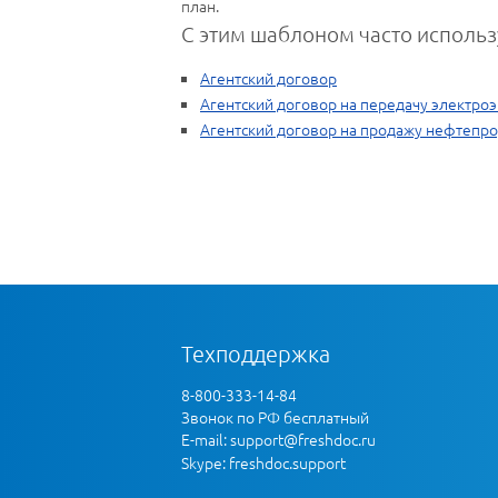
план.
С этим шаблоном часто использ
Агентский договор
Агентский договор на передачу электро
Агентский договор на продажу нефтепр
Техподдержка
8-800-333-14-84
Звонок по РФ бесплатный
E-mail:
support@freshdoc.ru
Skype: freshdoc.support