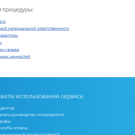
 процедуры:
вто
ной материальной ответственности
квартиры
и
жи гаража
ьных ценностей
вила использования сервиса
деогид
ачать руководство пользователя
арифы
особы оплаты
цензионный договор (оферта)