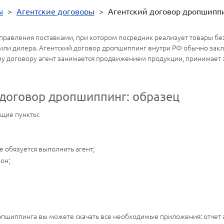
ы
>
Агентские договоры
>
Агентский договор дропшипп
равления поставками, при котором посредник реализует товары без
 или дилера. Агентский договор дропшиппинг внутри РФ обычно зак
му договору агент занимается продвижением продукции, принимает 
 договор дропшиппинг: образец
ющие пункты:
 обязуется выполнить агент;
он;
опшиппинга вы можете скачать все необходимые приложения: отчет 